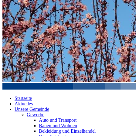
Startseite
Aktuelles
Unsere Gemeinde
Gewerbe
Auto und Transport
Bauen und Wohnen
Bekleidung und Einzelhandel