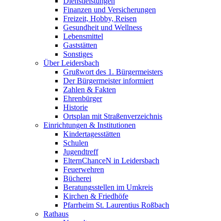
Dienstleistungen
Finanzen und Versicherungen
Freizeit, Hobby, Reisen
Gesundheit und Wellness
Lebensmittel
Gaststätten
Sonstiges
Über Leidersbach
Grußwort des 1. Bürgermeisters
Der Bürgermeister informiert
Zahlen & Fakten
Ehrenbürger
Historie
Ortsplan mit Straßenverzeichnis
Einrichtungen & Institutionen
Kindertagesstätten
Schulen
Jugendtreff
ElternChanceN in Leidersbach
Feuerwehren
Bücherei
Beratungsstellen im Umkreis
Kirchen & Friedhöfe
Pfarrheim St. Laurentius Roßbach
Rathaus