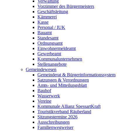
Verwaltung
Vorzimmer des Bürgermeisters
Geschäftsleitung
Kämmerei
Kasse
Personal / IUK
Bauamt
Standesamt
Ordnungsamt
Einwohnermeldeamt
Gewerbeamt
Kommunalunternehmen
Stellenangebote
Gemeindewesen
Gemeinderat & Bürgerinformationssystem
Satzungen & Verordnungen
Amts- und Mitteilungsblatt
Bauhof
Wasserwerk
Vereine
Kommunale Allianz SpessartKraft
Touristikverband Räuberland
Sitzungstermine 2026
Ausschreibungen
Familienwegweiser