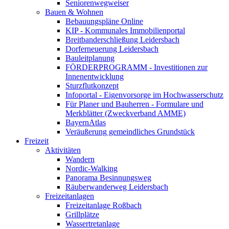
Seniorenwegweiser
Bauen & Wohnen
Bebauungspläne Online
KIP - Kommunales Immobilienportal
Breitbanderschließung Leidersbach
Dorferneuerung Leidersbach
Bauleitplanung
FÖRDERPROGRAMM - Investitionen zur
Innenentwicklung
Sturzflutkonzept
Infoportal - Eigenvorsorge im Hochwasserschutz
Für Planer und Bauherren - Formulare und
Merkblätter (Zweckverband AMME)
BayernAtlas
Veräußerung gemeindliches Grundstück
Freizeit
Aktivitäten
Wandern
Nordic-Walking
Panorama Besinnungsweg
Räuberwanderweg Leidersbach
Freizeitanlagen
Freizeitanlage Roßbach
Grillplätze
Wassertretanlage