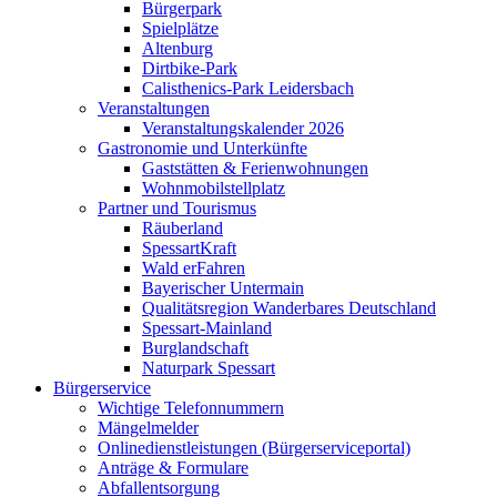
Bürgerpark
Spielplätze
Altenburg
Dirtbike-Park
Calisthenics-Park Leidersbach
Veranstaltungen
Veranstaltungskalender 2026
Gastronomie und Unterkünfte
Gaststätten & Ferienwohnungen
Wohnmobilstellplatz
Partner und Tourismus
Räuberland
SpessartKraft
Wald erFahren
Bayerischer Untermain
Qualitätsregion Wanderbares Deutschland
Spessart-Mainland
Burglandschaft
Naturpark Spessart
Bürgerservice
Wichtige Telefonnummern
Mängelmelder
Onlinedienstleistungen (Bürgerserviceportal)
Anträge & Formulare
Abfallentsorgung