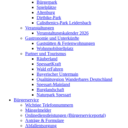
Bürgerpark
Spielplätze
Altenburg
Dirtbike-Park
Calisthenics-Park Leidersbach
Veranstaltungen
Veranstaltungskalender 2026
Gastronomie und Unterkünfte
Gaststätten & Ferienwohnungen
Wohnmobilstellplatz
Partner und Tourismus
Räuberland
SpessartKraft
Wald erFahren
Bayerischer Untermain
Qualitätsregion Wanderbares Deutschland
Spessart-Mainland
Burglandschaft
Naturpark Spessart
Bürgerservice
Wichtige Telefonnummern
Mängelmelder
Onlinedienstleistungen (Bürgerserviceportal)
Anträge & Formulare
Abfallentsorgung