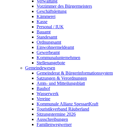
Verwaltung
Vorzimmer des Bürgermeisters
Geschäftsleitung
Kämmerei
Kasse
Personal / IUK
Bauamt
Standesamt
Ordnungsamt
Einwohnermeldeamt
Gewerbeamt
Kommunalunternehmen
Stellenangebote
Gemeindewesen
Gemeinderat & Bürgerinformationssystem
Satzungen & Verordnungen
Amts- und Mitteilungsblatt
Bauhof
Wasserwerk
Vereine
Kommunale Allianz SpessartKraft
Touristikverband Räuberland
Sitzungstermine 2026
Ausschreibungen
Familienwegweiser