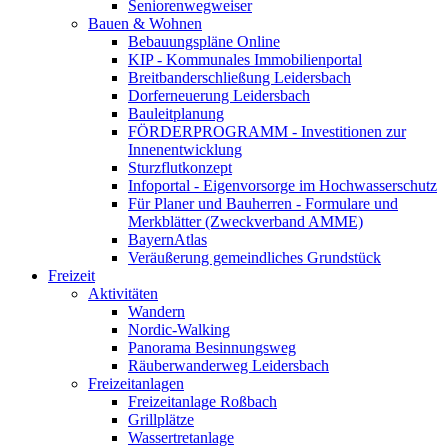
Seniorenwegweiser
Bauen & Wohnen
Bebauungspläne Online
KIP - Kommunales Immobilienportal
Breitbanderschließung Leidersbach
Dorferneuerung Leidersbach
Bauleitplanung
FÖRDERPROGRAMM - Investitionen zur
Innenentwicklung
Sturzflutkonzept
Infoportal - Eigenvorsorge im Hochwasserschutz
Für Planer und Bauherren - Formulare und
Merkblätter (Zweckverband AMME)
BayernAtlas
Veräußerung gemeindliches Grundstück
Freizeit
Aktivitäten
Wandern
Nordic-Walking
Panorama Besinnungsweg
Räuberwanderweg Leidersbach
Freizeitanlagen
Freizeitanlage Roßbach
Grillplätze
Wassertretanlage