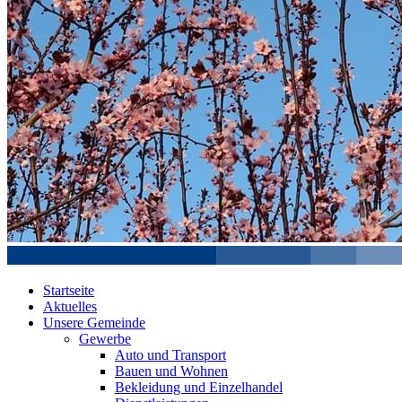
Startseite
Aktuelles
Unsere Gemeinde
Gewerbe
Auto und Transport
Bauen und Wohnen
Bekleidung und Einzelhandel