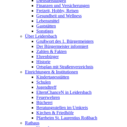
Dienstleistungen
Finanzen und Versicherungen
Freizeit, Hobby, Reisen
Gesundheit und Wellness
Lebensmittel
Gaststätten
Sonstiges
Über Leidersbach
Grußwort des 1. Bürgermeisters
Der Bürgermeister informiert
Zahlen & Fakten
Ehrenbürger
Historie
Ortsplan mit Straßenverzeichnis
Einrichtungen & Institutionen
Kindertagesstätten
Schulen
Jugendtreff
ElternChanceN in Leidersbach
Feuerwehren
Bücherei
Beratungsstellen im Umkreis
Kirchen & Friedhöfe
Pfarrheim St. Laurentius Roßbach
Rathaus