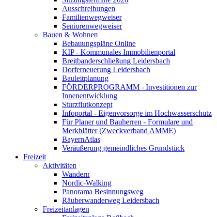
Ausschreibungen
Familienwegweiser
Seniorenwegweiser
Bauen & Wohnen
Bebauungspläne Online
KIP - Kommunales Immobilienportal
Breitbanderschließung Leidersbach
Dorferneuerung Leidersbach
Bauleitplanung
FÖRDERPROGRAMM - Investitionen zur
Innenentwicklung
Sturzflutkonzept
Infoportal - Eigenvorsorge im Hochwasserschutz
Für Planer und Bauherren - Formulare und
Merkblätter (Zweckverband AMME)
BayernAtlas
Veräußerung gemeindliches Grundstück
Freizeit
Aktivitäten
Wandern
Nordic-Walking
Panorama Besinnungsweg
Räuberwanderweg Leidersbach
Freizeitanlagen