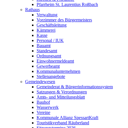
Pfarrheim St. Laurentius Roßbach
Rathaus
Verwaltung
Vorzimmer des Bürgermeisters
Geschäftsleitung
Kämmerei
Kasse
Personal / IUK
Bauamt
Standesamt
Ordnungsamt
Einwohnermeldeamt
Gewerbeamt
Kommunalunternehmen
Stellenangebote
Gemeindewesen
Gemeinderat & Bürgerinformationssystem
Satzungen & Verordnungen
Amts- und Mitteilungsblatt
Bauhof
Wasserwerk
Vereine
Kommunale Allianz SpessartKraft
Touristikverband Räuberland
Sitzungstermine 2026