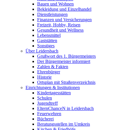
Bauen und Wohnen
Bekleidung und Einzelhandel
Dienstleistungen
Finanzen und Versicherungen
Freizeit, Hobby, Reisen
Gesundheit und Wellness
Lebensmittel
Gaststätten
Sonstiges
Über Leidersbach
Grußwort des 1. Bürgermeisters
Der Bürgermeister informiert
Zahlen & Fakten
Ehrenbürger
Historie
Ortsplan mit Straßenverzeichnis
Einrichtungen & Institutionen
Kindertagesstätten
Schulen
Jugendtreff
ElternChanceN in Leidersbach
Feuerwehren
Bücherei
Beratungsstellen im Umkreis
Kirchen & Friedhöfe