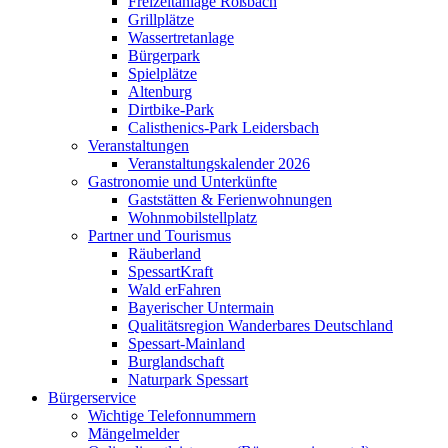
Freizeitanlage Roßbach
Grillplätze
Wassertretanlage
Bürgerpark
Spielplätze
Altenburg
Dirtbike-Park
Calisthenics-Park Leidersbach
Veranstaltungen
Veranstaltungskalender 2026
Gastronomie und Unterkünfte
Gaststätten & Ferienwohnungen
Wohnmobilstellplatz
Partner und Tourismus
Räuberland
SpessartKraft
Wald erFahren
Bayerischer Untermain
Qualitätsregion Wanderbares Deutschland
Spessart-Mainland
Burglandschaft
Naturpark Spessart
Bürgerservice
Wichtige Telefonnummern
Mängelmelder