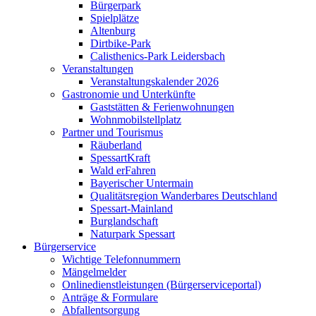
Bürgerpark
Spielplätze
Altenburg
Dirtbike-Park
Calisthenics-Park Leidersbach
Veranstaltungen
Veranstaltungskalender 2026
Gastronomie und Unterkünfte
Gaststätten & Ferienwohnungen
Wohnmobilstellplatz
Partner und Tourismus
Räuberland
SpessartKraft
Wald erFahren
Bayerischer Untermain
Qualitätsregion Wanderbares Deutschland
Spessart-Mainland
Burglandschaft
Naturpark Spessart
Bürgerservice
Wichtige Telefonnummern
Mängelmelder
Onlinedienstleistungen (Bürgerserviceportal)
Anträge & Formulare
Abfallentsorgung