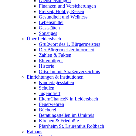
Dienstleistungen
Finanzen und Versicherungen
Freizeit, Hobby, Reisen
Gesundheit und Wellness
Lebensmittel
Gaststätten
Sonstiges
Über Leidersbach
Grußwort des 1. Bürgermeisters
Der Bürgermeister informiert
Zahlen & Fakten
Ehrenbürger
Historie
Ortsplan mit Straßenverzeichnis
Einrichtungen & Institutionen
Kindertagesstätten
Schulen
Jugendtreff
ElternChanceN in Leidersbach
Feuerwehren
Bücherei
Beratungsstellen im Umkreis
Kirchen & Friedhöfe
Pfarrheim St. Laurentius Roßbach
Rathaus