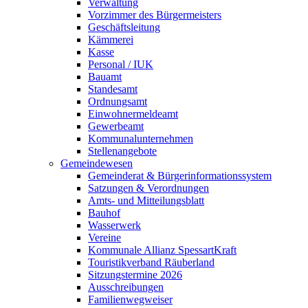
Verwaltung
Vorzimmer des Bürgermeisters
Geschäftsleitung
Kämmerei
Kasse
Personal / IUK
Bauamt
Standesamt
Ordnungsamt
Einwohnermeldeamt
Gewerbeamt
Kommunalunternehmen
Stellenangebote
Gemeindewesen
Gemeinderat & Bürgerinformationssystem
Satzungen & Verordnungen
Amts- und Mitteilungsblatt
Bauhof
Wasserwerk
Vereine
Kommunale Allianz SpessartKraft
Touristikverband Räuberland
Sitzungstermine 2026
Ausschreibungen
Familienwegweiser