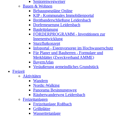
Seniorenwegweiser
Bauen & Wohnen
Bebauungspläne Online
KIP - Kommunales Immobilienportal
Breitbanderschließung Leidersbach
Dorferneuerung Leidersbach
Bauleitplanung
FÖRDERPROGRAMM - Investitionen zur
Innenentwicklung
Sturzflutkonzept
Infoportal - Eigenvorsorge im Hochwasserschutz
Für Planer und Bauherren - Formulare und
Merkblätter (Zweckverband AMME)
BayernAtlas
Veräußerung gemeindliches Grundstück
Freizeit
Aktivitäten
Wandern
Nordic-Walking
Panorama Besinnungsweg
Räuberwanderweg Leidersbach
Freizeitanlagen
Freizeitanlage Roßbach
Grillplätze
Wassertretanlage