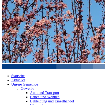
Startseite
Aktuelles
Unsere Gemeinde
Gewerbe
Auto und Transport
Bauen und Wohnen
Bekleidung und Einzelhandel