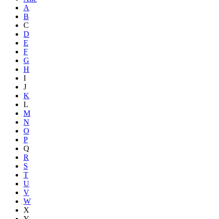
A
B
C
D
E
F
G
H
I
J
K
L
M
N
O
P
Q
R
S
T
U
V
W
X
Y