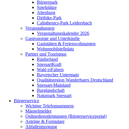
Bürgerpark
Spielplätze
Altenburg
Dirtbike-Park
Calisthenics-Park Leidersbach
Veranstaltungen
Veranstaltungskalender 2026
Gastronomie und Unterkünfte
Gaststätten & Ferienwohnungen
Wohnmobilstellplatz
Partner und Tourismus
Räuberland
SpessartKraft
Wald erFahren
Bayerischer Untermain
Qualitätsregion Wanderbares Deutschland
Spessart-Mainland
Burglandschaft
Naturpark Spessart
Bürgerservice
Wichtige Telefonnummern
Mängelmelder
Onlinedienstleistungen (Bürgerserviceportal)
Anträge & Formulare
Abfallentsorgung