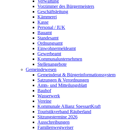
Verwaltung
Vorzimmer des Bürgermeisters
Geschäftsleitung
Kämmerei
Kasse
Personal / IUK
Bauamt
Standesamt
Ordnungsamt
Einwohnermeldeamt
Gewerbeamt
Kommunalunternehmen
Stellenangebote
Gemeindewesen
Gemeinderat & Bürgerinformationssystem
Satzungen & Verordnungen
Amts- und Mitteilungsblatt
Bauhof
Wasserwerk
Vereine
Kommunale Allianz SpessartKraft
Touristikverband Räuberland
Sitzungstermine 2026
Ausschreibungen
Familienwegweiser