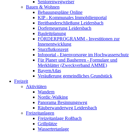
Seniorenwegweiser
Bauen & Wohnen
Bebauungspläne Online
KIP - Kommunales Immobilienportal
Breitbanderschließung Leidersbach
Dorferneuerung Leidersbach
Bauleitplanung
FÖRDERPROGRAMM - Investitionen zur
Innenentwicklung
Sturzflutkonzept
Infoportal - Eigenvorsorge im Hochwasserschutz
Für Planer und Bauherren - Formulare und
Merkblätter (Zweckverband AMME)
BayernAtlas
Veräußerung gemeindliches Grundstück
Freizeit
Aktivitäten
Wandern
Nordic-Walking
Panorama Besinnungsweg
Räuberwanderweg Leidersbach
Freizeitanlagen
Freizeitanlage Roßbach
Grillplätze
Wassertretanlage