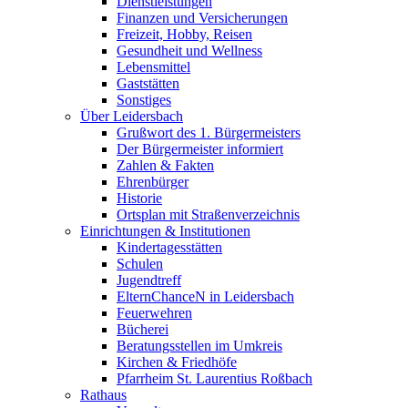
Dienstleistungen
Finanzen und Versicherungen
Freizeit, Hobby, Reisen
Gesundheit und Wellness
Lebensmittel
Gaststätten
Sonstiges
Über Leidersbach
Grußwort des 1. Bürgermeisters
Der Bürgermeister informiert
Zahlen & Fakten
Ehrenbürger
Historie
Ortsplan mit Straßenverzeichnis
Einrichtungen & Institutionen
Kindertagesstätten
Schulen
Jugendtreff
ElternChanceN in Leidersbach
Feuerwehren
Bücherei
Beratungsstellen im Umkreis
Kirchen & Friedhöfe
Pfarrheim St. Laurentius Roßbach
Rathaus