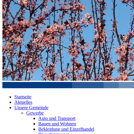
Startseite
Aktuelles
Unsere Gemeinde
Gewerbe
Auto und Transport
Bauen und Wohnen
Bekleidung und Einzelhandel