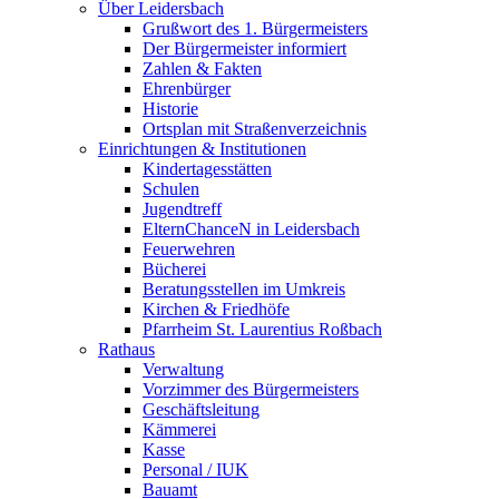
Über Leidersbach
Grußwort des 1. Bürgermeisters
Der Bürgermeister informiert
Zahlen & Fakten
Ehrenbürger
Historie
Ortsplan mit Straßenverzeichnis
Einrichtungen & Institutionen
Kindertagesstätten
Schulen
Jugendtreff
ElternChanceN in Leidersbach
Feuerwehren
Bücherei
Beratungsstellen im Umkreis
Kirchen & Friedhöfe
Pfarrheim St. Laurentius Roßbach
Rathaus
Verwaltung
Vorzimmer des Bürgermeisters
Geschäftsleitung
Kämmerei
Kasse
Personal / IUK
Bauamt