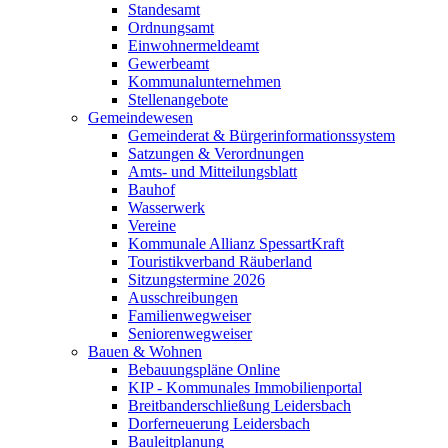
Standesamt
Ordnungsamt
Einwohnermeldeamt
Gewerbeamt
Kommunalunternehmen
Stellenangebote
Gemeindewesen
Gemeinderat & Bürgerinformationssystem
Satzungen & Verordnungen
Amts- und Mitteilungsblatt
Bauhof
Wasserwerk
Vereine
Kommunale Allianz SpessartKraft
Touristikverband Räuberland
Sitzungstermine 2026
Ausschreibungen
Familienwegweiser
Seniorenwegweiser
Bauen & Wohnen
Bebauungspläne Online
KIP - Kommunales Immobilienportal
Breitbanderschließung Leidersbach
Dorferneuerung Leidersbach
Bauleitplanung