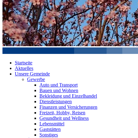
Startseite
Aktuelles
Unsere Gemeinde
Gewerbe
Auto und Transport
Bauen und Wohnen
Bekleidung und Einzelhandel
Dienstleistungen
Finanzen und Versicherungen
Freizeit, Hobby, Reisen
Gesundheit und Wellness
Lebensmittel
Gaststätten
Sonstiges