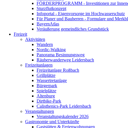
FÖRDERPROGRAMM - Investitionen zur Innene
Sturzflutkonzept
Infoportal - Eigenvorsorge im Hochwasserschutz
Für Planer und Bauherren - Formulare und Merk
BayernAtlas
Veräußerung gemeindliches Grundstück
Freizeit
Aktivitäten
Wandern
Nordic-Walking
Panorama Besinnungsweg
Räuberwanderweg Leidersbach
Freizeitanlagen
Freizeitanlage Roßbach
Grillplätze
Wassertretanlage
Bürgerpark
Spielplätze
Altenburg
Dirtbike-Park
Calisthenics-Park Leidersbach
Veranstaltungen
Veranstaltungskalender 2026
Gastronomie und Unterkünfte
Gaststätten & Ferienwohnungen