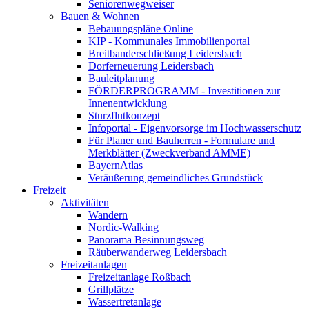
Seniorenwegweiser
Bauen & Wohnen
Bebauungspläne Online
KIP - Kommunales Immobilienportal
Breitbanderschließung Leidersbach
Dorferneuerung Leidersbach
Bauleitplanung
FÖRDERPROGRAMM - Investitionen zur
Innenentwicklung
Sturzflutkonzept
Infoportal - Eigenvorsorge im Hochwasserschutz
Für Planer und Bauherren - Formulare und
Merkblätter (Zweckverband AMME)
BayernAtlas
Veräußerung gemeindliches Grundstück
Freizeit
Aktivitäten
Wandern
Nordic-Walking
Panorama Besinnungsweg
Räuberwanderweg Leidersbach
Freizeitanlagen
Freizeitanlage Roßbach
Grillplätze
Wassertretanlage