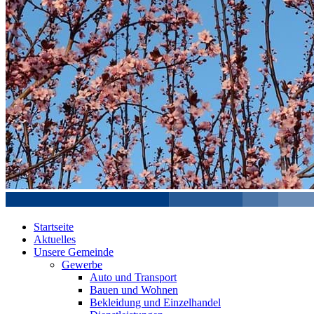
Startseite
Aktuelles
Unsere Gemeinde
Gewerbe
Auto und Transport
Bauen und Wohnen
Bekleidung und Einzelhandel