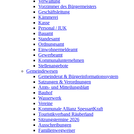
Verwaltung
Vorzimmer des Bürgermeisters
Geschäftsleitung
Kämmerei
Kasse
Personal / IUK
Bauamt
Standesamt
Ordnungsamt
Einwohnermeldeamt
Gewerbeamt
Kommunalunternehmen
Stellenangebote
Gemeindewesen
Gemeinderat & Bürgerinformationssystem
Satzungen & Verordnungen
Amts- und Mitteilungsblatt
Bauhof
Wasserwerk
Vereine
Kommunale Allianz SpessartKraft
Touristikverband Räuberland
Sitzungstermine 2026
Ausschreibungen
Familienwegweiser