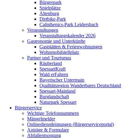
Bürgerpark
Spielplätze
Altenburg
Dirtbike-Park
Calisthenics-Park Leidersbach
Veranstaltungen
Veranstaltungskalender 2026
Gastronomie und Unterkünfte
Gaststätten & Ferienwohnungen
Wohnmobilstellplatz
Partner und Tourismus
Räuberland
SpessartKraft
Wald erFahren
Bayerischer Untermain
Qualitätsregion Wanderbares Deutschland
Spessart-Mainland
Burglandschaft
Naturpark Spessart
Bürgerservice
Wichtige Telefonnummern
Mängelmelder
Onlinedienstleistungen (Bürgerserviceportal)
Anträge & Formulare
Abfallentsorgung