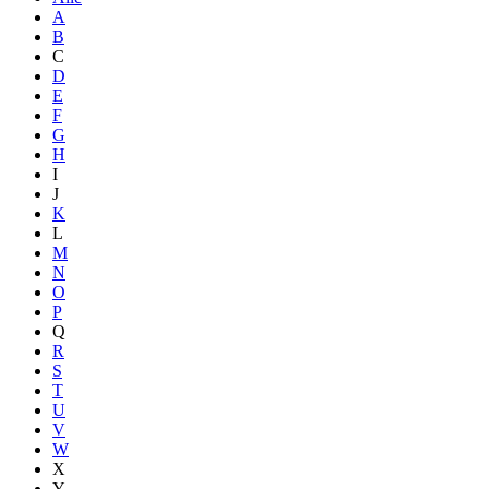
A
B
C
D
E
F
G
H
I
J
K
L
M
N
O
P
Q
R
S
T
U
V
W
X
Y