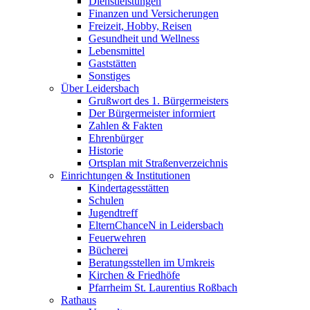
Dienstleistungen
Finanzen und Versicherungen
Freizeit, Hobby, Reisen
Gesundheit und Wellness
Lebensmittel
Gaststätten
Sonstiges
Über Leidersbach
Grußwort des 1. Bürgermeisters
Der Bürgermeister informiert
Zahlen & Fakten
Ehrenbürger
Historie
Ortsplan mit Straßenverzeichnis
Einrichtungen & Institutionen
Kindertagesstätten
Schulen
Jugendtreff
ElternChanceN in Leidersbach
Feuerwehren
Bücherei
Beratungsstellen im Umkreis
Kirchen & Friedhöfe
Pfarrheim St. Laurentius Roßbach
Rathaus