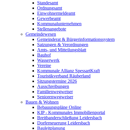
Standesamt
Ordnungsamt
Einwohnermeldeamt
Gewerbeamt
Kommunalunternehmen
Stellenangebote
Gemeindewesen
Gemeinderat & Bürgerinformationssystem
Satzungen & Verordnungen
Amts- und Mitteilungsblatt
Bauhof
Wasserwerk
Vereine
Kommunale Allianz SpessartKraft
Touristikverband Räuberland
Sitzungstermine 2026
Ausschreibungen
Familienwegweiser
Seniorenwegweiser
Bauen & Wohnen
Bebauungspläne Online
KIP - Kommunales Immobilienportal
Breitbanderschließung Leidersbach
Dorferneuerung Leidersbach
Bauleitplanung