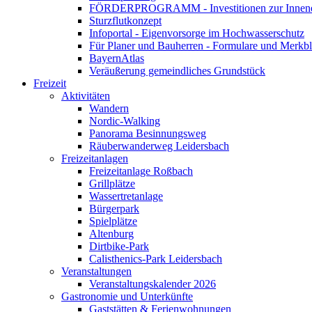
FÖRDERPROGRAMM - Investitionen zur Innene
Sturzflutkonzept
Infoportal - Eigenvorsorge im Hochwasserschutz
Für Planer und Bauherren - Formulare und Merk
BayernAtlas
Veräußerung gemeindliches Grundstück
Freizeit
Aktivitäten
Wandern
Nordic-Walking
Panorama Besinnungsweg
Räuberwanderweg Leidersbach
Freizeitanlagen
Freizeitanlage Roßbach
Grillplätze
Wassertretanlage
Bürgerpark
Spielplätze
Altenburg
Dirtbike-Park
Calisthenics-Park Leidersbach
Veranstaltungen
Veranstaltungskalender 2026
Gastronomie und Unterkünfte
Gaststätten & Ferienwohnungen