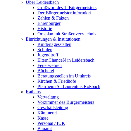
Über Leidersbach
Grußwort des 1. Bürgermeisters
Der Bürgermeister informiert
Zahlen & Fakten
Ehrenbürger
Historie
Ortsplan mit Straßenverzeichnis
Einrichtungen & Institutionen
Kindertagesstätten
Schulen
Jugendtreff
ElternChanceN in Leidersbach
Feuerwehren
Bücherei
Beratungsstellen im Umkreis
Kirchen & Friedhöfe
Pfarrheim St. Laurentius Roßbach
Rathaus
Verwaltung
Vorzimmer des Bürgermeisters
Geschäftsleitung
Kämmerei
Kasse
Personal / IUK
Bauamt