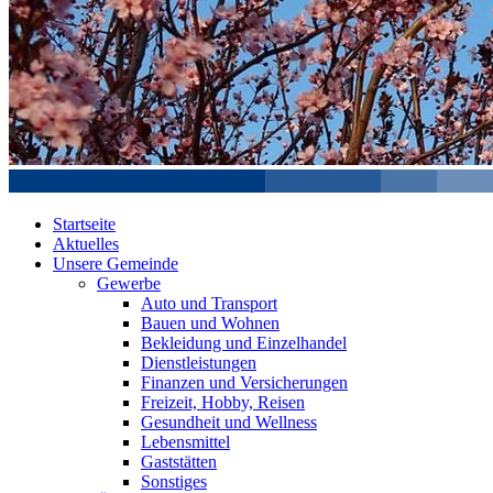
Startseite
Aktuelles
Unsere Gemeinde
Gewerbe
Auto und Transport
Bauen und Wohnen
Bekleidung und Einzelhandel
Dienstleistungen
Finanzen und Versicherungen
Freizeit, Hobby, Reisen
Gesundheit und Wellness
Lebensmittel
Gaststätten
Sonstiges