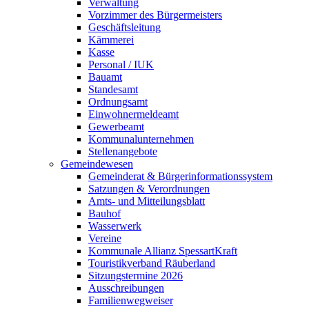
Verwaltung
Vorzimmer des Bürgermeisters
Geschäftsleitung
Kämmerei
Kasse
Personal / IUK
Bauamt
Standesamt
Ordnungsamt
Einwohnermeldeamt
Gewerbeamt
Kommunalunternehmen
Stellenangebote
Gemeindewesen
Gemeinderat & Bürgerinformationssystem
Satzungen & Verordnungen
Amts- und Mitteilungsblatt
Bauhof
Wasserwerk
Vereine
Kommunale Allianz SpessartKraft
Touristikverband Räuberland
Sitzungstermine 2026
Ausschreibungen
Familienwegweiser