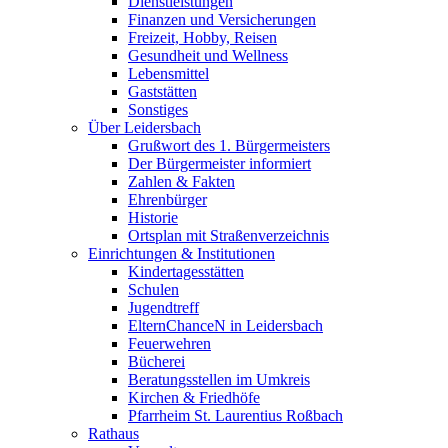
Dienstleistungen
Finanzen und Versicherungen
Freizeit, Hobby, Reisen
Gesundheit und Wellness
Lebensmittel
Gaststätten
Sonstiges
Über Leidersbach
Grußwort des 1. Bürgermeisters
Der Bürgermeister informiert
Zahlen & Fakten
Ehrenbürger
Historie
Ortsplan mit Straßenverzeichnis
Einrichtungen & Institutionen
Kindertagesstätten
Schulen
Jugendtreff
ElternChanceN in Leidersbach
Feuerwehren
Bücherei
Beratungsstellen im Umkreis
Kirchen & Friedhöfe
Pfarrheim St. Laurentius Roßbach
Rathaus