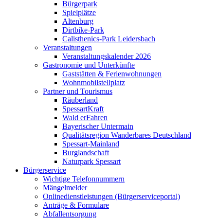
Bürgerpark
Spielplätze
Altenburg
Dirtbike-Park
Calisthenics-Park Leidersbach
Veranstaltungen
Veranstaltungskalender 2026
Gastronomie und Unterkünfte
Gaststätten & Ferienwohnungen
Wohnmobilstellplatz
Partner und Tourismus
Räuberland
SpessartKraft
Wald erFahren
Bayerischer Untermain
Qualitätsregion Wanderbares Deutschland
Spessart-Mainland
Burglandschaft
Naturpark Spessart
Bürgerservice
Wichtige Telefonnummern
Mängelmelder
Onlinedienstleistungen (Bürgerserviceportal)
Anträge & Formulare
Abfallentsorgung