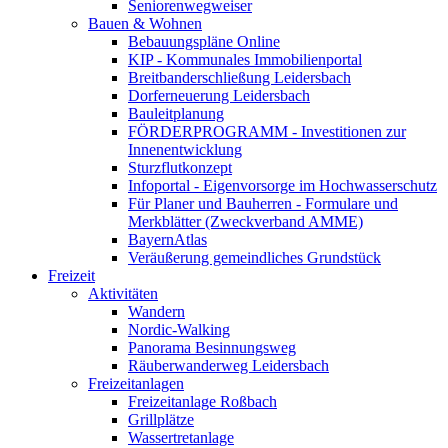
Seniorenwegweiser
Bauen & Wohnen
Bebauungspläne Online
KIP - Kommunales Immobilienportal
Breitbanderschließung Leidersbach
Dorferneuerung Leidersbach
Bauleitplanung
FÖRDERPROGRAMM - Investitionen zur
Innenentwicklung
Sturzflutkonzept
Infoportal - Eigenvorsorge im Hochwasserschutz
Für Planer und Bauherren - Formulare und
Merkblätter (Zweckverband AMME)
BayernAtlas
Veräußerung gemeindliches Grundstück
Freizeit
Aktivitäten
Wandern
Nordic-Walking
Panorama Besinnungsweg
Räuberwanderweg Leidersbach
Freizeitanlagen
Freizeitanlage Roßbach
Grillplätze
Wassertretanlage