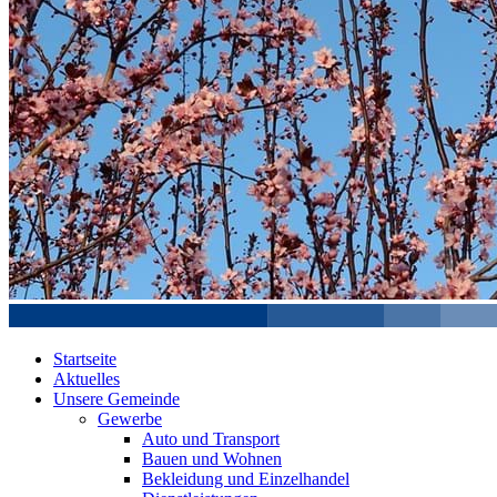
Startseite
Aktuelles
Unsere Gemeinde
Gewerbe
Auto und Transport
Bauen und Wohnen
Bekleidung und Einzelhandel