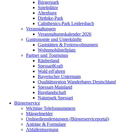
Bürgerpark
Spielplätze
Altenburg
Dirtbike-Park
Calisthenics-Park Leidersbach
Veranstaltungen
Veranstaltungskalender 2026
Gastronomie und Unterkünfte
Gaststätten & Ferienwohnungen
Wohnmobilstellplatz
Partner und Tourismus
Räuberland
SpessartKraft
Wald erFahren
Bayerischer Untermain
Qualitätsregion Wanderbares Deutschland
Spessart-Mainland
Burglandschaft
Naturpark Spessart
Bürgerservice
Wichtige Telefonnummern
Mängelmelder
Onlinedienstleistungen (Bürgerserviceportal)
Anträge & Formulare
Abfallentsorgung