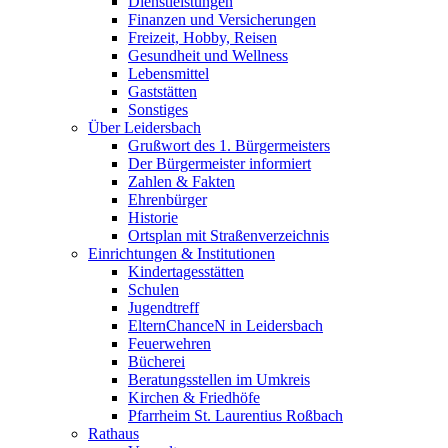
Dienstleistungen
Finanzen und Versicherungen
Freizeit, Hobby, Reisen
Gesundheit und Wellness
Lebensmittel
Gaststätten
Sonstiges
Über Leidersbach
Grußwort des 1. Bürgermeisters
Der Bürgermeister informiert
Zahlen & Fakten
Ehrenbürger
Historie
Ortsplan mit Straßenverzeichnis
Einrichtungen & Institutionen
Kindertagesstätten
Schulen
Jugendtreff
ElternChanceN in Leidersbach
Feuerwehren
Bücherei
Beratungsstellen im Umkreis
Kirchen & Friedhöfe
Pfarrheim St. Laurentius Roßbach
Rathaus