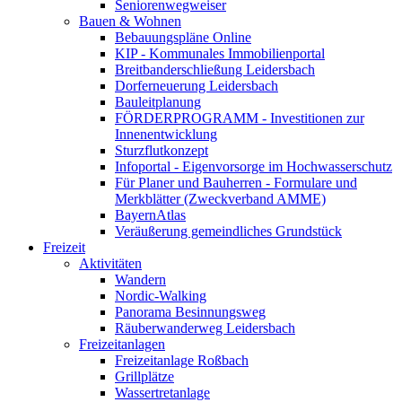
Seniorenwegweiser
Bauen & Wohnen
Bebauungspläne Online
KIP - Kommunales Immobilienportal
Breitbanderschließung Leidersbach
Dorferneuerung Leidersbach
Bauleitplanung
FÖRDERPROGRAMM - Investitionen zur
Innenentwicklung
Sturzflutkonzept
Infoportal - Eigenvorsorge im Hochwasserschutz
Für Planer und Bauherren - Formulare und
Merkblätter (Zweckverband AMME)
BayernAtlas
Veräußerung gemeindliches Grundstück
Freizeit
Aktivitäten
Wandern
Nordic-Walking
Panorama Besinnungsweg
Räuberwanderweg Leidersbach
Freizeitanlagen
Freizeitanlage Roßbach
Grillplätze
Wassertretanlage