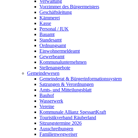
Verwaltung
Vorzimmer des Bürgermeisters
Geschäftsleitung
Kämmerei
Kasse
Personal / IUK
Bauamt
Standesamt
Ordnungsamt
Einwohnermeldeamt
Gewerbeamt
Kommunalunternehmen
Stellenangebote
Gemeindewesen
Gemeinderat & Bürgerinformationssystem
Satzungen & Verordnungen
Amts- und Mitteilungsblatt
Bauhof
Wasserwerk
Vereine
Kommunale Allianz SpessartKraft
Touristikverband Räuberland
Sitzungstermine 2026
Ausschreibungen
Familienwegweiser