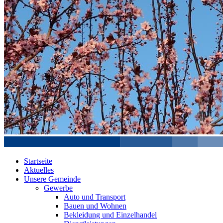
Startseite
Aktuelles
Unsere Gemeinde
Gewerbe
Auto und Transport
Bauen und Wohnen
Bekleidung und Einzelhandel