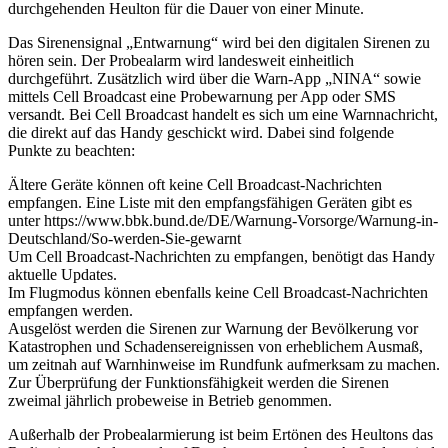
durchgehenden Heulton für die Dauer von einer Minute.
Das Sirenensignal „Entwarnung“ wird bei den digitalen Sirenen zu
hören sein. Der Probealarm wird landesweit einheitlich
durchgeführt. Zusätzlich wird über die Warn-App „NINA“ sowie
mittels Cell Broadcast eine Probewarnung per App oder SMS
versandt. Bei Cell Broadcast handelt es sich um eine Warnnachricht,
die direkt auf das Handy geschickt wird. Dabei sind folgende
Punkte zu beachten:
Ältere Geräte können oft keine Cell Broadcast-Nachrichten
empfangen. Eine Liste mit den empfangsfähigen Geräten gibt es
unter https://www.bbk.bund.de/DE/Warnung-Vorsorge/Warnung-in-
Deutschland/So-werden-Sie-gewarnt
Um Cell Broadcast-Nachrichten zu empfangen, benötigt das Handy
aktuelle Updates.
Im Flugmodus können ebenfalls keine Cell Broadcast-Nachrichten
empfangen werden.
Ausgelöst werden die Sirenen zur Warnung der Bevölkerung vor
Katastrophen und Schadensereignissen von erheblichem Ausmaß,
um zeitnah auf Warnhinweise im Rundfunk aufmerksam zu machen.
Zur Überprüfung der Funktionsfähigkeit werden die Sirenen
zweimal jährlich probeweise in Betrieb genommen.
Außerhalb der Probealarmierung ist beim Ertönen des Heultons das