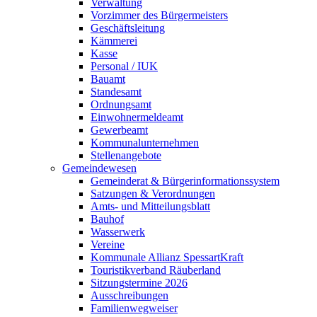
Verwaltung
Vorzimmer des Bürgermeisters
Geschäftsleitung
Kämmerei
Kasse
Personal / IUK
Bauamt
Standesamt
Ordnungsamt
Einwohnermeldeamt
Gewerbeamt
Kommunalunternehmen
Stellenangebote
Gemeindewesen
Gemeinderat & Bürgerinformationssystem
Satzungen & Verordnungen
Amts- und Mitteilungsblatt
Bauhof
Wasserwerk
Vereine
Kommunale Allianz SpessartKraft
Touristikverband Räuberland
Sitzungstermine 2026
Ausschreibungen
Familienwegweiser