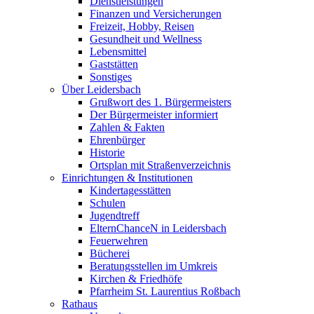
Dienstleistungen
Finanzen und Versicherungen
Freizeit, Hobby, Reisen
Gesundheit und Wellness
Lebensmittel
Gaststätten
Sonstiges
Über Leidersbach
Grußwort des 1. Bürgermeisters
Der Bürgermeister informiert
Zahlen & Fakten
Ehrenbürger
Historie
Ortsplan mit Straßenverzeichnis
Einrichtungen & Institutionen
Kindertagesstätten
Schulen
Jugendtreff
ElternChanceN in Leidersbach
Feuerwehren
Bücherei
Beratungsstellen im Umkreis
Kirchen & Friedhöfe
Pfarrheim St. Laurentius Roßbach
Rathaus