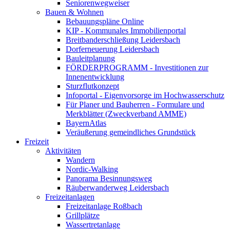
Seniorenwegweiser
Bauen & Wohnen
Bebauungspläne Online
KIP - Kommunales Immobilienportal
Breitbanderschließung Leidersbach
Dorferneuerung Leidersbach
Bauleitplanung
FÖRDERPROGRAMM - Investitionen zur
Innenentwicklung
Sturzflutkonzept
Infoportal - Eigenvorsorge im Hochwasserschutz
Für Planer und Bauherren - Formulare und
Merkblätter (Zweckverband AMME)
BayernAtlas
Veräußerung gemeindliches Grundstück
Freizeit
Aktivitäten
Wandern
Nordic-Walking
Panorama Besinnungsweg
Räuberwanderweg Leidersbach
Freizeitanlagen
Freizeitanlage Roßbach
Grillplätze
Wassertretanlage