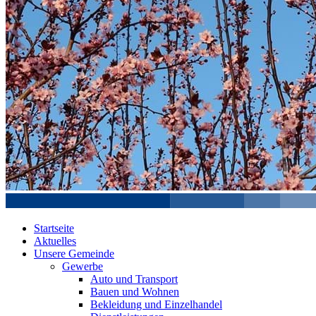
Startseite
Aktuelles
Unsere Gemeinde
Gewerbe
Auto und Transport
Bauen und Wohnen
Bekleidung und Einzelhandel