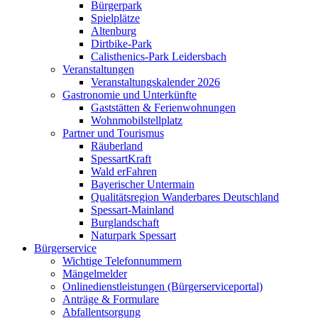
Bürgerpark
Spielplätze
Altenburg
Dirtbike-Park
Calisthenics-Park Leidersbach
Veranstaltungen
Veranstaltungskalender 2026
Gastronomie und Unterkünfte
Gaststätten & Ferienwohnungen
Wohnmobilstellplatz
Partner und Tourismus
Räuberland
SpessartKraft
Wald erFahren
Bayerischer Untermain
Qualitätsregion Wanderbares Deutschland
Spessart-Mainland
Burglandschaft
Naturpark Spessart
Bürgerservice
Wichtige Telefonnummern
Mängelmelder
Onlinedienstleistungen (Bürgerserviceportal)
Anträge & Formulare
Abfallentsorgung