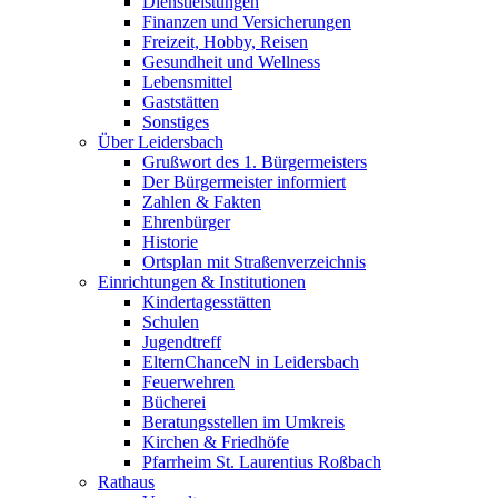
Dienstleistungen
Finanzen und Versicherungen
Freizeit, Hobby, Reisen
Gesundheit und Wellness
Lebensmittel
Gaststätten
Sonstiges
Über Leidersbach
Grußwort des 1. Bürgermeisters
Der Bürgermeister informiert
Zahlen & Fakten
Ehrenbürger
Historie
Ortsplan mit Straßenverzeichnis
Einrichtungen & Institutionen
Kindertagesstätten
Schulen
Jugendtreff
ElternChanceN in Leidersbach
Feuerwehren
Bücherei
Beratungsstellen im Umkreis
Kirchen & Friedhöfe
Pfarrheim St. Laurentius Roßbach
Rathaus