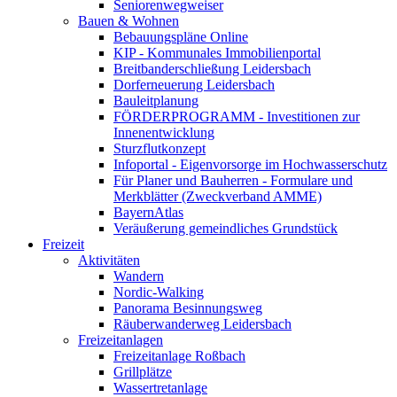
Seniorenwegweiser
Bauen & Wohnen
Bebauungspläne Online
KIP - Kommunales Immobilienportal
Breitbanderschließung Leidersbach
Dorferneuerung Leidersbach
Bauleitplanung
FÖRDERPROGRAMM - Investitionen zur
Innenentwicklung
Sturzflutkonzept
Infoportal - Eigenvorsorge im Hochwasserschutz
Für Planer und Bauherren - Formulare und
Merkblätter (Zweckverband AMME)
BayernAtlas
Veräußerung gemeindliches Grundstück
Freizeit
Aktivitäten
Wandern
Nordic-Walking
Panorama Besinnungsweg
Räuberwanderweg Leidersbach
Freizeitanlagen
Freizeitanlage Roßbach
Grillplätze
Wassertretanlage