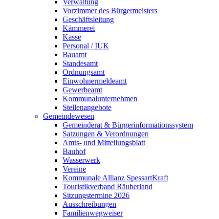
Verwaltung
Vorzimmer des Bürgermeisters
Geschäftsleitung
Kämmerei
Kasse
Personal / IUK
Bauamt
Standesamt
Ordnungsamt
Einwohnermeldeamt
Gewerbeamt
Kommunalunternehmen
Stellenangebote
Gemeindewesen
Gemeinderat & Bürgerinformationssystem
Satzungen & Verordnungen
Amts- und Mitteilungsblatt
Bauhof
Wasserwerk
Vereine
Kommunale Allianz SpessartKraft
Touristikverband Räuberland
Sitzungstermine 2026
Ausschreibungen
Familienwegweiser