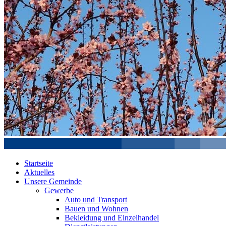
Startseite
Aktuelles
Unsere Gemeinde
Gewerbe
Auto und Transport
Bauen und Wohnen
Bekleidung und Einzelhandel