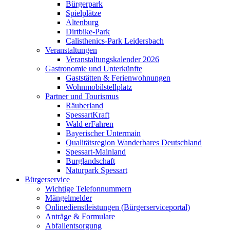
Bürgerpark
Spielplätze
Altenburg
Dirtbike-Park
Calisthenics-Park Leidersbach
Veranstaltungen
Veranstaltungskalender 2026
Gastronomie und Unterkünfte
Gaststätten & Ferienwohnungen
Wohnmobilstellplatz
Partner und Tourismus
Räuberland
SpessartKraft
Wald erFahren
Bayerischer Untermain
Qualitätsregion Wanderbares Deutschland
Spessart-Mainland
Burglandschaft
Naturpark Spessart
Bürgerservice
Wichtige Telefonnummern
Mängelmelder
Onlinedienstleistungen (Bürgerserviceportal)
Anträge & Formulare
Abfallentsorgung