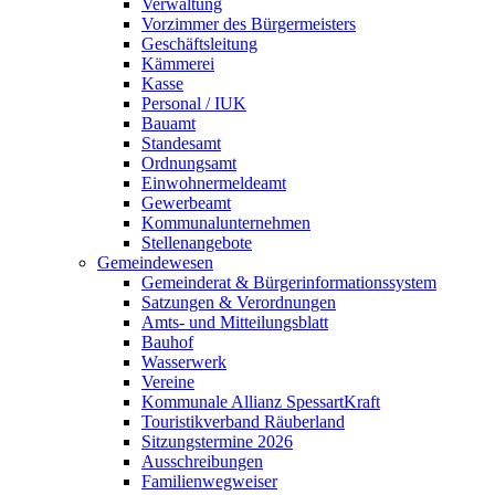
Verwaltung
Vorzimmer des Bürgermeisters
Geschäftsleitung
Kämmerei
Kasse
Personal / IUK
Bauamt
Standesamt
Ordnungsamt
Einwohnermeldeamt
Gewerbeamt
Kommunalunternehmen
Stellenangebote
Gemeindewesen
Gemeinderat & Bürgerinformationssystem
Satzungen & Verordnungen
Amts- und Mitteilungsblatt
Bauhof
Wasserwerk
Vereine
Kommunale Allianz SpessartKraft
Touristikverband Räuberland
Sitzungstermine 2026
Ausschreibungen
Familienwegweiser