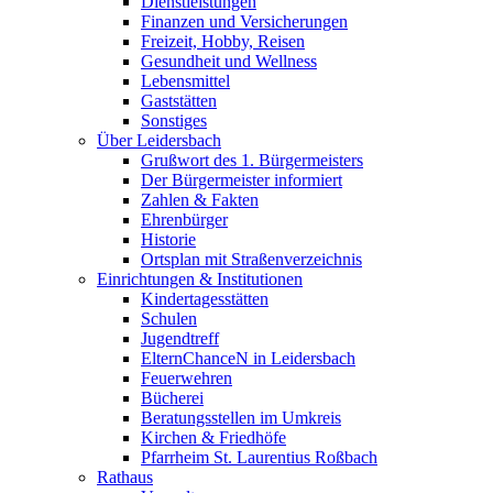
Dienstleistungen
Finanzen und Versicherungen
Freizeit, Hobby, Reisen
Gesundheit und Wellness
Lebensmittel
Gaststätten
Sonstiges
Über Leidersbach
Grußwort des 1. Bürgermeisters
Der Bürgermeister informiert
Zahlen & Fakten
Ehrenbürger
Historie
Ortsplan mit Straßenverzeichnis
Einrichtungen & Institutionen
Kindertagesstätten
Schulen
Jugendtreff
ElternChanceN in Leidersbach
Feuerwehren
Bücherei
Beratungsstellen im Umkreis
Kirchen & Friedhöfe
Pfarrheim St. Laurentius Roßbach
Rathaus