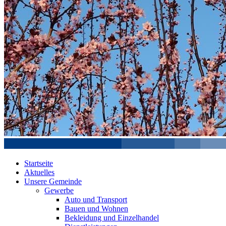
Startseite
Aktuelles
Unsere Gemeinde
Gewerbe
Auto und Transport
Bauen und Wohnen
Bekleidung und Einzelhandel