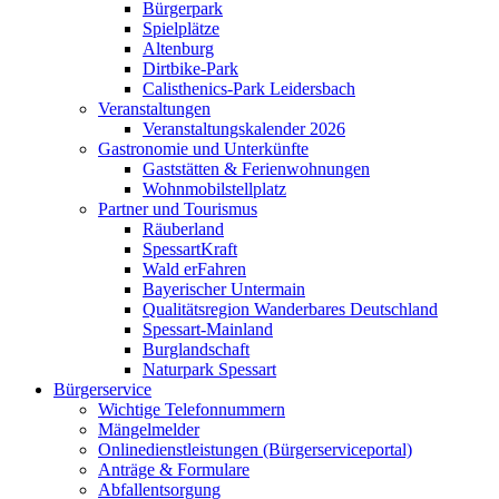
Bürgerpark
Spielplätze
Altenburg
Dirtbike-Park
Calisthenics-Park Leidersbach
Veranstaltungen
Veranstaltungskalender 2026
Gastronomie und Unterkünfte
Gaststätten & Ferienwohnungen
Wohnmobilstellplatz
Partner und Tourismus
Räuberland
SpessartKraft
Wald erFahren
Bayerischer Untermain
Qualitätsregion Wanderbares Deutschland
Spessart-Mainland
Burglandschaft
Naturpark Spessart
Bürgerservice
Wichtige Telefonnummern
Mängelmelder
Onlinedienstleistungen (Bürgerserviceportal)
Anträge & Formulare
Abfallentsorgung