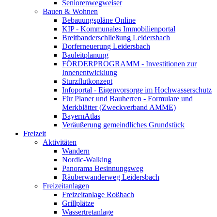
Seniorenwegweiser
Bauen & Wohnen
Bebauungspläne Online
KIP - Kommunales Immobilienportal
Breitbanderschließung Leidersbach
Dorferneuerung Leidersbach
Bauleitplanung
FÖRDERPROGRAMM - Investitionen zur
Innenentwicklung
Sturzflutkonzept
Infoportal - Eigenvorsorge im Hochwasserschutz
Für Planer und Bauherren - Formulare und
Merkblätter (Zweckverband AMME)
BayernAtlas
Veräußerung gemeindliches Grundstück
Freizeit
Aktivitäten
Wandern
Nordic-Walking
Panorama Besinnungsweg
Räuberwanderweg Leidersbach
Freizeitanlagen
Freizeitanlage Roßbach
Grillplätze
Wassertretanlage