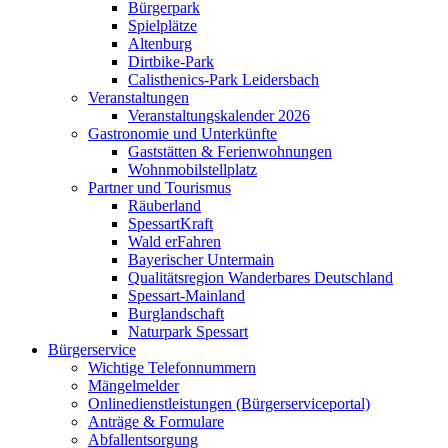
Bürgerpark
Spielplätze
Altenburg
Dirtbike-Park
Calisthenics-Park Leidersbach
Veranstaltungen
Veranstaltungskalender 2026
Gastronomie und Unterkünfte
Gaststätten & Ferienwohnungen
Wohnmobilstellplatz
Partner und Tourismus
Räuberland
SpessartKraft
Wald erFahren
Bayerischer Untermain
Qualitätsregion Wanderbares Deutschland
Spessart-Mainland
Burglandschaft
Naturpark Spessart
Bürgerservice
Wichtige Telefonnummern
Mängelmelder
Onlinedienstleistungen (Bürgerserviceportal)
Anträge & Formulare
Abfallentsorgung