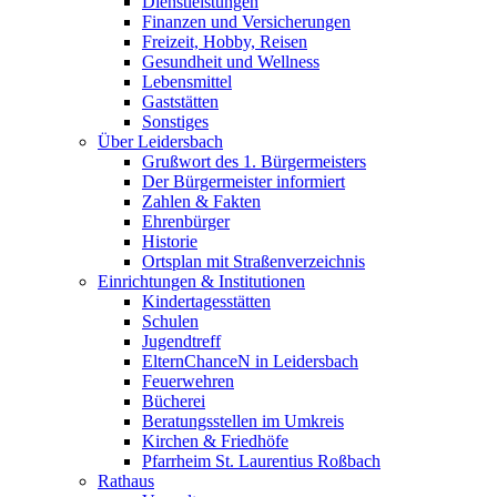
Dienstleistungen
Finanzen und Versicherungen
Freizeit, Hobby, Reisen
Gesundheit und Wellness
Lebensmittel
Gaststätten
Sonstiges
Über Leidersbach
Grußwort des 1. Bürgermeisters
Der Bürgermeister informiert
Zahlen & Fakten
Ehrenbürger
Historie
Ortsplan mit Straßenverzeichnis
Einrichtungen & Institutionen
Kindertagesstätten
Schulen
Jugendtreff
ElternChanceN in Leidersbach
Feuerwehren
Bücherei
Beratungsstellen im Umkreis
Kirchen & Friedhöfe
Pfarrheim St. Laurentius Roßbach
Rathaus