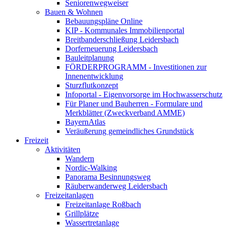
Seniorenwegweiser
Bauen & Wohnen
Bebauungspläne Online
KIP - Kommunales Immobilienportal
Breitbanderschließung Leidersbach
Dorferneuerung Leidersbach
Bauleitplanung
FÖRDERPROGRAMM - Investitionen zur
Innenentwicklung
Sturzflutkonzept
Infoportal - Eigenvorsorge im Hochwasserschutz
Für Planer und Bauherren - Formulare und
Merkblätter (Zweckverband AMME)
BayernAtlas
Veräußerung gemeindliches Grundstück
Freizeit
Aktivitäten
Wandern
Nordic-Walking
Panorama Besinnungsweg
Räuberwanderweg Leidersbach
Freizeitanlagen
Freizeitanlage Roßbach
Grillplätze
Wassertretanlage