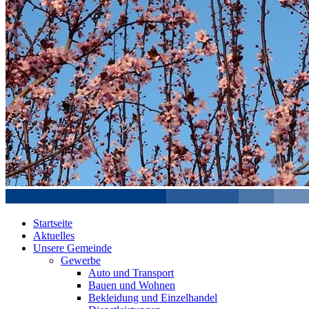
Startseite
Aktuelles
Unsere Gemeinde
Gewerbe
Auto und Transport
Bauen und Wohnen
Bekleidung und Einzelhandel