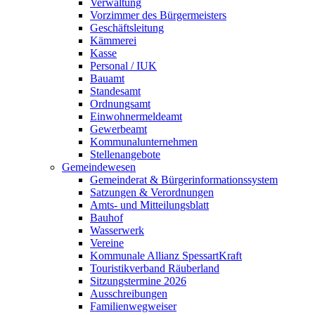
Verwaltung
Vorzimmer des Bürgermeisters
Geschäftsleitung
Kämmerei
Kasse
Personal / IUK
Bauamt
Standesamt
Ordnungsamt
Einwohnermeldeamt
Gewerbeamt
Kommunalunternehmen
Stellenangebote
Gemeindewesen
Gemeinderat & Bürgerinformationssystem
Satzungen & Verordnungen
Amts- und Mitteilungsblatt
Bauhof
Wasserwerk
Vereine
Kommunale Allianz SpessartKraft
Touristikverband Räuberland
Sitzungstermine 2026
Ausschreibungen
Familienwegweiser