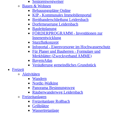
Seniorenwegweiser
Bauen & Wohnen
Bebauungspläne Online
KIP - Kommunales Immobilienportal
Breitbanderschließung Leidersbach
Dorferneuerung Leidersbach
Bauleitplanung
FÖRDERPROGRAMM - Investitionen zur
Innenentwicklung
Sturzflutkonzept
Infoportal - Eigenvorsorge im Hochwasserschutz
Für Planer und Bauherren - Formulare und
Merkblätter (Zweckverband AMME)
BayernAtlas
Veräußerung gemeindliches Grundstück
Freizeit
Aktivitäten
Wandern
Nordic-Walking
Panorama Besinnungsweg
Räuberwanderweg Leidersbach
Freizeitanlagen
Freizeitanlage Roßbach
Grillplätze
Wassertretanlage