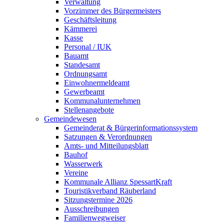
Verwaltung
Vorzimmer des Bürgermeisters
Geschäftsleitung
Kämmerei
Kasse
Personal / IUK
Bauamt
Standesamt
Ordnungsamt
Einwohnermeldeamt
Gewerbeamt
Kommunalunternehmen
Stellenangebote
Gemeindewesen
Gemeinderat & Bürgerinformationssystem
Satzungen & Verordnungen
Amts- und Mitteilungsblatt
Bauhof
Wasserwerk
Vereine
Kommunale Allianz SpessartKraft
Touristikverband Räuberland
Sitzungstermine 2026
Ausschreibungen
Familienwegweiser