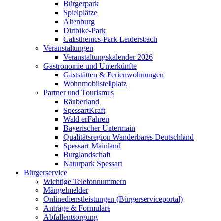
Bürgerpark
Spielplätze
Altenburg
Dirtbike-Park
Calisthenics-Park Leidersbach
Veranstaltungen
Veranstaltungskalender 2026
Gastronomie und Unterkünfte
Gaststätten & Ferienwohnungen
Wohnmobilstellplatz
Partner und Tourismus
Räuberland
SpessartKraft
Wald erFahren
Bayerischer Untermain
Qualitätsregion Wanderbares Deutschland
Spessart-Mainland
Burglandschaft
Naturpark Spessart
Bürgerservice
Wichtige Telefonnummern
Mängelmelder
Onlinedienstleistungen (Bürgerserviceportal)
Anträge & Formulare
Abfallentsorgung