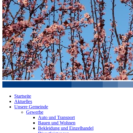
Startseite
Aktuelles
Unsere Gemeinde
Gewerbe
Auto und Transport
Bauen und Wohnen
Bekleidung und Einzelhandel