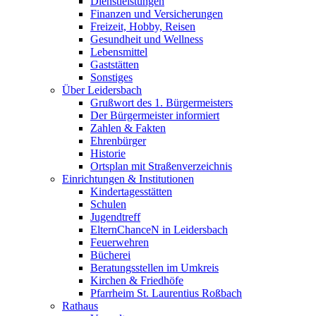
Dienstleistungen
Finanzen und Versicherungen
Freizeit, Hobby, Reisen
Gesundheit und Wellness
Lebensmittel
Gaststätten
Sonstiges
Über Leidersbach
Grußwort des 1. Bürgermeisters
Der Bürgermeister informiert
Zahlen & Fakten
Ehrenbürger
Historie
Ortsplan mit Straßenverzeichnis
Einrichtungen & Institutionen
Kindertagesstätten
Schulen
Jugendtreff
ElternChanceN in Leidersbach
Feuerwehren
Bücherei
Beratungsstellen im Umkreis
Kirchen & Friedhöfe
Pfarrheim St. Laurentius Roßbach
Rathaus