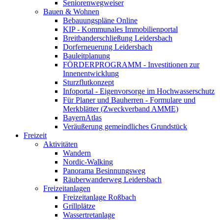
Seniorenwegweiser
Bauen & Wohnen
Bebauungspläne Online
KIP - Kommunales Immobilienportal
Breitbanderschließung Leidersbach
Dorferneuerung Leidersbach
Bauleitplanung
FÖRDERPROGRAMM - Investitionen zur
Innenentwicklung
Sturzflutkonzept
Infoportal - Eigenvorsorge im Hochwasserschutz
Für Planer und Bauherren - Formulare und
Merkblätter (Zweckverband AMME)
BayernAtlas
Veräußerung gemeindliches Grundstück
Freizeit
Aktivitäten
Wandern
Nordic-Walking
Panorama Besinnungsweg
Räuberwanderweg Leidersbach
Freizeitanlagen
Freizeitanlage Roßbach
Grillplätze
Wassertretanlage