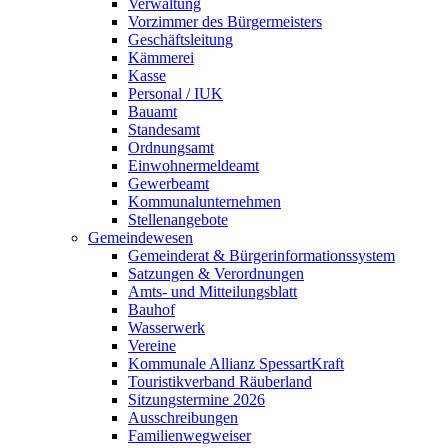
Verwaltung
Vorzimmer des Bürgermeisters
Geschäftsleitung
Kämmerei
Kasse
Personal / IUK
Bauamt
Standesamt
Ordnungsamt
Einwohnermeldeamt
Gewerbeamt
Kommunalunternehmen
Stellenangebote
Gemeindewesen
Gemeinderat & Bürgerinformationssystem
Satzungen & Verordnungen
Amts- und Mitteilungsblatt
Bauhof
Wasserwerk
Vereine
Kommunale Allianz SpessartKraft
Touristikverband Räuberland
Sitzungstermine 2026
Ausschreibungen
Familienwegweiser