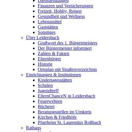
Dienstleistungen
Finanzen und Versicherungen
Freizeit, Hobby, Reisen
Gesundheit und Wellness
Lebensmittel
Gaststätten
Sonstiges
Über Leidersbach
Grußwort des 1. Bürgermeisters
Der Bürgermeister informiert
Zahlen & Fakten
Ehrenbürger
Historie
Ortsplan mit Straßenverzeichnis
Einrichtungen & Institutionen
Kindertagesstätten
Schulen
Jugendtreff
ElternChanceN in Leidersbach
Feuerwehren
Bücherei
Beratungsstellen im Umkreis
Kirchen & Friedhöfe
Pfarrheim St. Laurentius Roßbach
Rathaus