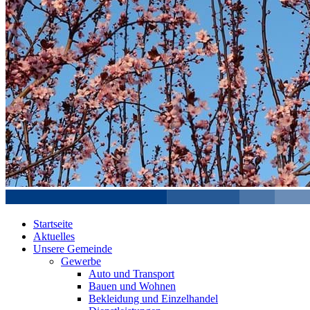
Startseite
Aktuelles
Unsere Gemeinde
Gewerbe
Auto und Transport
Bauen und Wohnen
Bekleidung und Einzelhandel