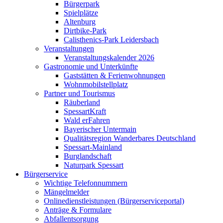
Bürgerpark
Spielplätze
Altenburg
Dirtbike-Park
Calisthenics-Park Leidersbach
Veranstaltungen
Veranstaltungskalender 2026
Gastronomie und Unterkünfte
Gaststätten & Ferienwohnungen
Wohnmobilstellplatz
Partner und Tourismus
Räuberland
SpessartKraft
Wald erFahren
Bayerischer Untermain
Qualitätsregion Wanderbares Deutschland
Spessart-Mainland
Burglandschaft
Naturpark Spessart
Bürgerservice
Wichtige Telefonnummern
Mängelmelder
Onlinedienstleistungen (Bürgerserviceportal)
Anträge & Formulare
Abfallentsorgung