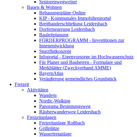
Seniorenwegweiser
Bauen & Wohnen
Bebauungspläne Online
KIP - Kommunales Immobilienportal
Breitbanderschließung Leidersbach
Dorferneuerung Leidersbach
Bauleitplanung
FÖRDERPROGRAMM - Investitionen zur
Innenentwicklung
Sturzflutkonzept
Infoportal - Eigenvorsorge im Hochwasserschutz
Für Planer und Bauherren - Formulare und
Merkblätter (Zweckverband AMME)
BayernAtlas
Veräußerung gemeindliches Grundstück
Freizeit
Aktivitäten
Wandern
Nordic-Walking
Panorama Besinnungsweg
Räuberwanderweg Leidersbach
Freizeitanlagen
Freizeitanlage Roßbach
Grillplätze
Wassertretanlage