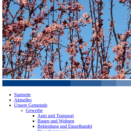
Startseite
Aktuelles
Unsere Gemeinde
Gewerbe
Auto und Transport
Bauen und Wohnen
Bekleidung und Einzelhandel