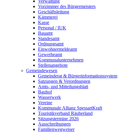
Verwaltung
Vorzimmer des Bürgermeisters
Geschäftsleitung
Kämmerei
Kasse
Personal / IUK
Bauamt
Standesamt
Ordnungsamt
Einwohnermeldeamt
Gewerbeamt
Kommunalunternehmen
Stellenangebote
Gemeindewesen
Gemeinderat & Bürgerinformationssystem
Satzungen & Verordnungen
Amts- und Mitteilungsblatt
Bauhof
Wasserwerk
Vereine
Kommunale Allianz SpessartKraft
Touristikverband Räuberland
Sitzungstermine 2026
Ausschreibungen
Familienwegweiser