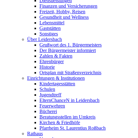
Dienstleistungen
Finanzen und Versicherungen
Freizeit, Hobby, Reisen
Gesundheit und Wellness
Lebensmittel
Gaststätten
Sonstiges
Über Leidersbach
Grußwort des 1. Bürgermeisters
Der Bürgermeister informiert
Zahlen & Fakten
Ehrenbürger
Historie
Ortsplan mit Straßenverzeichnis
Einrichtungen & Institutionen
Kindertagesstätten
Schulen
Jugendtreff
ElternChanceN in Leidersbach
Feuerwehren
Bücherei
Beratungsstellen im Umkreis
Kirchen & Friedhöfe
Pfarrheim St. Laurentius Roßbach
Rathaus