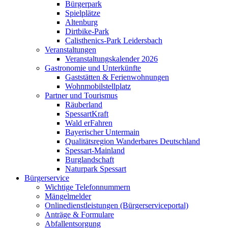
Bürgerpark
Spielplätze
Altenburg
Dirtbike-Park
Calisthenics-Park Leidersbach
Veranstaltungen
Veranstaltungskalender 2026
Gastronomie und Unterkünfte
Gaststätten & Ferienwohnungen
Wohnmobilstellplatz
Partner und Tourismus
Räuberland
SpessartKraft
Wald erFahren
Bayerischer Untermain
Qualitätsregion Wanderbares Deutschland
Spessart-Mainland
Burglandschaft
Naturpark Spessart
Bürgerservice
Wichtige Telefonnummern
Mängelmelder
Onlinedienstleistungen (Bürgerserviceportal)
Anträge & Formulare
Abfallentsorgung