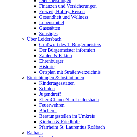
Dienstleistungen
Finanzen und Versicherungen
Freizeit, Hobby, Reisen
Gesundheit und Wellness
Lebensmittel
Gaststätten
Sonstiges
Über Leidersbach
Grußwort des 1. Bürgermeisters
Der Bürgermeister informiert
Zahlen & Fakten
Ehrenbürger
Historie
Ortsplan mit Straßenverzeichnis
Einrichtungen & Institutionen
Kindertagesstätten
Schulen
Jugendtreff
ElternChanceN in Leidersbach
Feuerwehren
Bücherei
Beratungsstellen im Umkreis
Kirchen & Friedhöfe
Pfarrheim St. Laurentius Roßbach
Rathaus