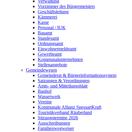
Verwaltung
Vorzimmer des Bürgermeisters
Geschäftsleitung
Kämmerei
Kasse
Personal / IUK
Bauamt
Standesamt
Ordnungsamt
Einwohnermeldeamt
Gewerbeamt
Kommunalunternehmen
Stellenangebote
Gemeindewesen
Gemeinderat & Bürgerinformationssystem
Satzungen & Verordnungen
Amts- und Mitteilungsblatt
Bauhof
Wasserwerk
Vereine
Kommunale Allianz SpessartKraft
Touristikverband Räuberland
Sitzungstermine 2026
Ausschreibungen
Familienwegweiser