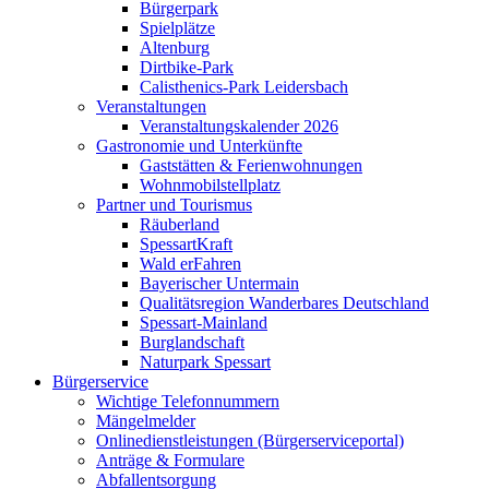
Bürgerpark
Spielplätze
Altenburg
Dirtbike-Park
Calisthenics-Park Leidersbach
Veranstaltungen
Veranstaltungskalender 2026
Gastronomie und Unterkünfte
Gaststätten & Ferienwohnungen
Wohnmobilstellplatz
Partner und Tourismus
Räuberland
SpessartKraft
Wald erFahren
Bayerischer Untermain
Qualitätsregion Wanderbares Deutschland
Spessart-Mainland
Burglandschaft
Naturpark Spessart
Bürgerservice
Wichtige Telefonnummern
Mängelmelder
Onlinedienstleistungen (Bürgerserviceportal)
Anträge & Formulare
Abfallentsorgung