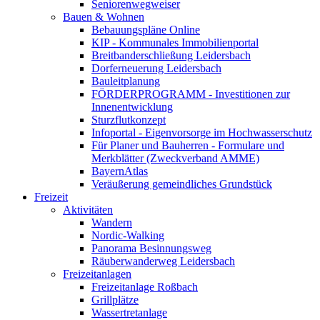
Seniorenwegweiser
Bauen & Wohnen
Bebauungspläne Online
KIP - Kommunales Immobilienportal
Breitbanderschließung Leidersbach
Dorferneuerung Leidersbach
Bauleitplanung
FÖRDERPROGRAMM - Investitionen zur
Innenentwicklung
Sturzflutkonzept
Infoportal - Eigenvorsorge im Hochwasserschutz
Für Planer und Bauherren - Formulare und
Merkblätter (Zweckverband AMME)
BayernAtlas
Veräußerung gemeindliches Grundstück
Freizeit
Aktivitäten
Wandern
Nordic-Walking
Panorama Besinnungsweg
Räuberwanderweg Leidersbach
Freizeitanlagen
Freizeitanlage Roßbach
Grillplätze
Wassertretanlage