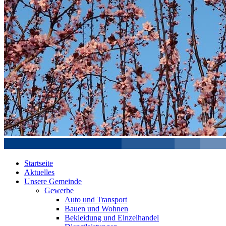
Startseite
Aktuelles
Unsere Gemeinde
Gewerbe
Auto und Transport
Bauen und Wohnen
Bekleidung und Einzelhandel