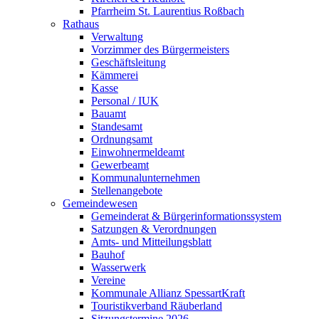
Pfarrheim St. Laurentius Roßbach
Rathaus
Verwaltung
Vorzimmer des Bürgermeisters
Geschäftsleitung
Kämmerei
Kasse
Personal / IUK
Bauamt
Standesamt
Ordnungsamt
Einwohnermeldeamt
Gewerbeamt
Kommunalunternehmen
Stellenangebote
Gemeindewesen
Gemeinderat & Bürgerinformationssystem
Satzungen & Verordnungen
Amts- und Mitteilungsblatt
Bauhof
Wasserwerk
Vereine
Kommunale Allianz SpessartKraft
Touristikverband Räuberland
Sitzungstermine 2026