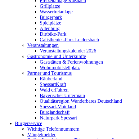
Freizeitanlage Roßbach
Grillplätze
Wassertretanlage
Bürgerpark
Spielplätze
Altenburg
Dirtbike-Park
Calisthenics-Park Leidersbach
Veranstaltungen
Veranstaltungskalender 2026
Gastronomie und Unterkünfte
Gaststätten & Ferienwohnungen
Wohnmobilstellplatz
Partner und Tourismus
Räuberland
SpessartKraft
Wald erFahren
Bayerischer Untermain
Qualitätsregion Wanderbares Deutschland
Spessart-Mainland
Burglandschaft
Naturpark Spessart
Bürgerservice
Wichtige Telefonnummern
Mängelmelder