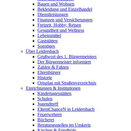
Bauen und Wohnen
Bekleidung und Einzelhandel
Dienstleistungen
Finanzen und Versicherungen
Freizeit, Hobby, Reisen
Gesundheit und Wellness
Lebensmittel
Gaststätten
Sonstiges
Über Leidersbach
Grußwort des 1. Bürgermeisters
Der Bürgermeister informiert
Zahlen & Fakten
Ehrenbürger
Historie
Ortsplan mit Straßenverzeichnis
Einrichtungen & Institutionen
Kindertagesstätten
Schulen
Jugendtreff
ElternChanceN in Leidersbach
Feuerwehren
Bücherei
Beratungsstellen im Umkreis
Kirchen & Friedhöfe