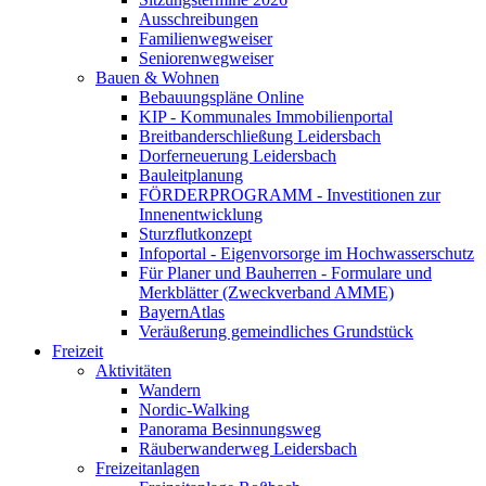
Ausschreibungen
Familienwegweiser
Seniorenwegweiser
Bauen & Wohnen
Bebauungspläne Online
KIP - Kommunales Immobilienportal
Breitbanderschließung Leidersbach
Dorferneuerung Leidersbach
Bauleitplanung
FÖRDERPROGRAMM - Investitionen zur
Innenentwicklung
Sturzflutkonzept
Infoportal - Eigenvorsorge im Hochwasserschutz
Für Planer und Bauherren - Formulare und
Merkblätter (Zweckverband AMME)
BayernAtlas
Veräußerung gemeindliches Grundstück
Freizeit
Aktivitäten
Wandern
Nordic-Walking
Panorama Besinnungsweg
Räuberwanderweg Leidersbach
Freizeitanlagen