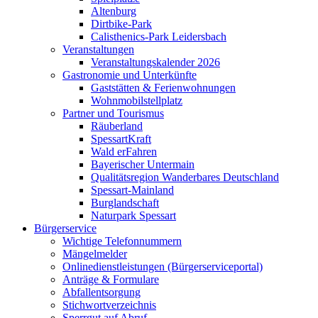
Altenburg
Dirtbike-Park
Calisthenics-Park Leidersbach
Veranstaltungen
Veranstaltungskalender 2026
Gastronomie und Unterkünfte
Gaststätten & Ferienwohnungen
Wohnmobilstellplatz
Partner und Tourismus
Räuberland
SpessartKraft
Wald erFahren
Bayerischer Untermain
Qualitätsregion Wanderbares Deutschland
Spessart-Mainland
Burglandschaft
Naturpark Spessart
Bürgerservice
Wichtige Telefonnummern
Mängelmelder
Onlinedienstleistungen (Bürgerserviceportal)
Anträge & Formulare
Abfallentsorgung
Stichwortverzeichnis
Sperrgut auf Abruf