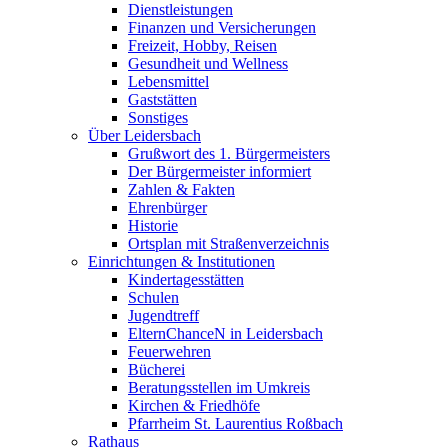
Dienstleistungen
Finanzen und Versicherungen
Freizeit, Hobby, Reisen
Gesundheit und Wellness
Lebensmittel
Gaststätten
Sonstiges
Über Leidersbach
Grußwort des 1. Bürgermeisters
Der Bürgermeister informiert
Zahlen & Fakten
Ehrenbürger
Historie
Ortsplan mit Straßenverzeichnis
Einrichtungen & Institutionen
Kindertagesstätten
Schulen
Jugendtreff
ElternChanceN in Leidersbach
Feuerwehren
Bücherei
Beratungsstellen im Umkreis
Kirchen & Friedhöfe
Pfarrheim St. Laurentius Roßbach
Rathaus