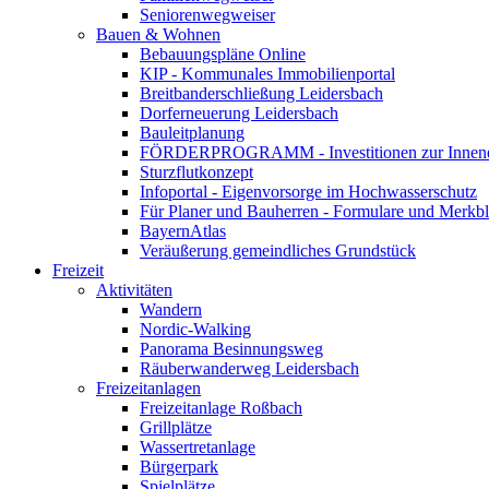
Seniorenwegweiser
Bauen & Wohnen
Bebauungspläne Online
KIP - Kommunales Immobilienportal
Breitbanderschließung Leidersbach
Dorferneuerung Leidersbach
Bauleitplanung
FÖRDERPROGRAMM - Investitionen zur Innene
Sturzflutkonzept
Infoportal - Eigenvorsorge im Hochwasserschutz
Für Planer und Bauherren - Formulare und Merk
BayernAtlas
Veräußerung gemeindliches Grundstück
Freizeit
Aktivitäten
Wandern
Nordic-Walking
Panorama Besinnungsweg
Räuberwanderweg Leidersbach
Freizeitanlagen
Freizeitanlage Roßbach
Grillplätze
Wassertretanlage
Bürgerpark
Spielplätze