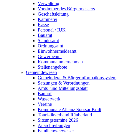
Verwaltung
Vorzimmer des Bürgermeisters
Geschäftsleitung
Kämmerei
Kasse
Personal / IUK
Bauamt
Standesamt
Ordnungsamt
Einwohnermeldeamt
Gewerbeamt
Kommunalunternehmen
Stellenangebote
Gemeindewesen
Gemeinderat & Bürgerinformationssystem
Satzungen & Verordnungen
Amts- und Mitteilungsblatt
Bauhof
Wasserwerk
Vereine
Kommunale Allianz SpessartKraft
Touristikverband Räuberland
Sitzungstermine 2026
Ausschreibungen
Familienwegweiser