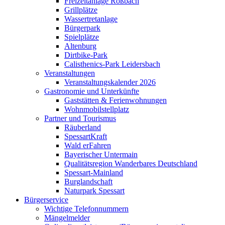
Freizeitanlage Roßbach
Grillplätze
Wassertretanlage
Bürgerpark
Spielplätze
Altenburg
Dirtbike-Park
Calisthenics-Park Leidersbach
Veranstaltungen
Veranstaltungskalender 2026
Gastronomie und Unterkünfte
Gaststätten & Ferienwohnungen
Wohnmobilstellplatz
Partner und Tourismus
Räuberland
SpessartKraft
Wald erFahren
Bayerischer Untermain
Qualitätsregion Wanderbares Deutschland
Spessart-Mainland
Burglandschaft
Naturpark Spessart
Bürgerservice
Wichtige Telefonnummern
Mängelmelder