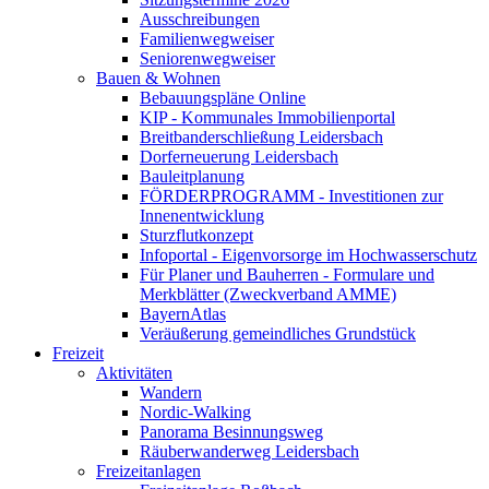
Ausschreibungen
Familienwegweiser
Seniorenwegweiser
Bauen & Wohnen
Bebauungspläne Online
KIP - Kommunales Immobilienportal
Breitbanderschließung Leidersbach
Dorferneuerung Leidersbach
Bauleitplanung
FÖRDERPROGRAMM - Investitionen zur
Innenentwicklung
Sturzflutkonzept
Infoportal - Eigenvorsorge im Hochwasserschutz
Für Planer und Bauherren - Formulare und
Merkblätter (Zweckverband AMME)
BayernAtlas
Veräußerung gemeindliches Grundstück
Freizeit
Aktivitäten
Wandern
Nordic-Walking
Panorama Besinnungsweg
Räuberwanderweg Leidersbach
Freizeitanlagen