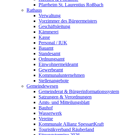
Pfarrheim St. Laurentius Roßbach
Rathaus
Verwaltung
Vorzimmer des Bürgermeisters
Geschäftsleitung
Kämmerei
Kasse
Personal / IUK
Bauamt
Standesamt
Ordnungsamt
Einwohnermeldeamt
Gewerbeamt
Kommunalunternehmen
Stellenangebote
Gemeindewesen
Gemeinderat & Bürgerinformationssystem
Satzungen & Verordnungen
Amts- und Mitteilungsblatt
Bauhof
Wasserwerk
Vereine
Kommunale Allianz SpessartKraft
Touristikverband Räuberland
Sitzungstermine 2026