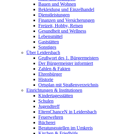
Bauen und Wohnen
Bekleidung und Einzelhandel
Dienstleistungen
Finanzen und Versicherungen
Freizeit, Hobby, Reisen
Gesundheit und Wellness
Lebensmittel
Gaststätten
Sonstiges
Über Leidersbach
Grußwort des 1. Bürgermeisters
Der Bürgermeister informiert
Zahlen & Fakten
Ehrenbürger
Historie
Ortsplan mit Straßenverzeichnis
Einrichtungen & Institutionen
Kindertagesstätten
Schulen
Jugendtreff
ElternChanceN in Leidersbach
Feuerwehren
Bücherei
Beratungsstellen im Umkreis
Kirchen & Friedhöfe