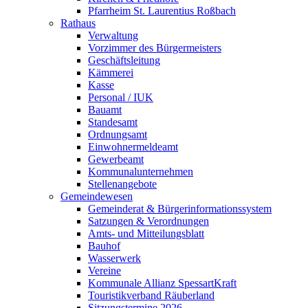
Pfarrheim St. Laurentius Roßbach
Rathaus
Verwaltung
Vorzimmer des Bürgermeisters
Geschäftsleitung
Kämmerei
Kasse
Personal / IUK
Bauamt
Standesamt
Ordnungsamt
Einwohnermeldeamt
Gewerbeamt
Kommunalunternehmen
Stellenangebote
Gemeindewesen
Gemeinderat & Bürgerinformationssystem
Satzungen & Verordnungen
Amts- und Mitteilungsblatt
Bauhof
Wasserwerk
Vereine
Kommunale Allianz SpessartKraft
Touristikverband Räuberland
Sitzungstermine 2026