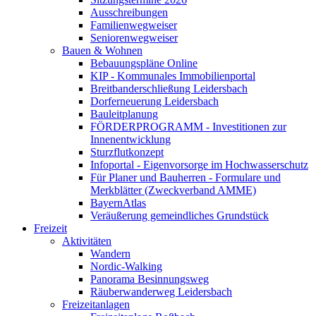
Ausschreibungen
Familienwegweiser
Seniorenwegweiser
Bauen & Wohnen
Bebauungspläne Online
KIP - Kommunales Immobilienportal
Breitbanderschließung Leidersbach
Dorferneuerung Leidersbach
Bauleitplanung
FÖRDERPROGRAMM - Investitionen zur
Innenentwicklung
Sturzflutkonzept
Infoportal - Eigenvorsorge im Hochwasserschutz
Für Planer und Bauherren - Formulare und
Merkblätter (Zweckverband AMME)
BayernAtlas
Veräußerung gemeindliches Grundstück
Freizeit
Aktivitäten
Wandern
Nordic-Walking
Panorama Besinnungsweg
Räuberwanderweg Leidersbach
Freizeitanlagen