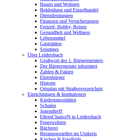
Bauen und Wohnen
Bekleidung und Einzelhandel
Dienstleistungen
Finanzen und Versicherungen
Freizeit, Hobby, Reisen
Gesundheit und Wellness
Lebensmittel
Gaststätten
Sonstiges
Über Leidersbach
Grußwort des 1. Bürgermeisters
Der Bürgermeister informiert
Zahlen & Fakten
Ehrenbürger
Historie
Ortsplan mit Straßenverzeichnis
Einrichtungen & Institutionen
Kindertagesstätten
Schulen
Jugendtreff
ElternChanceN in Leidersbach
Feuerwehren
Bücherei
Beratungsstellen im Umkreis
Kirchen & Friedhöfe