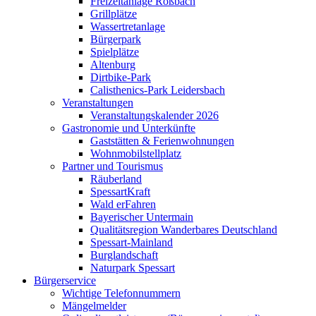
Freizeitanlage Roßbach
Grillplätze
Wassertretanlage
Bürgerpark
Spielplätze
Altenburg
Dirtbike-Park
Calisthenics-Park Leidersbach
Veranstaltungen
Veranstaltungskalender 2026
Gastronomie und Unterkünfte
Gaststätten & Ferienwohnungen
Wohnmobilstellplatz
Partner und Tourismus
Räuberland
SpessartKraft
Wald erFahren
Bayerischer Untermain
Qualitätsregion Wanderbares Deutschland
Spessart-Mainland
Burglandschaft
Naturpark Spessart
Bürgerservice
Wichtige Telefonnummern
Mängelmelder