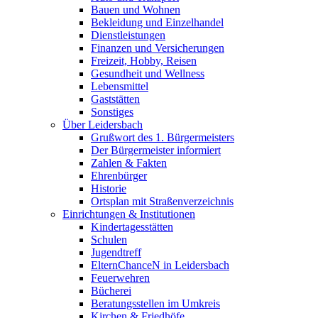
Bauen und Wohnen
Bekleidung und Einzelhandel
Dienstleistungen
Finanzen und Versicherungen
Freizeit, Hobby, Reisen
Gesundheit und Wellness
Lebensmittel
Gaststätten
Sonstiges
Über Leidersbach
Grußwort des 1. Bürgermeisters
Der Bürgermeister informiert
Zahlen & Fakten
Ehrenbürger
Historie
Ortsplan mit Straßenverzeichnis
Einrichtungen & Institutionen
Kindertagesstätten
Schulen
Jugendtreff
ElternChanceN in Leidersbach
Feuerwehren
Bücherei
Beratungsstellen im Umkreis
Kirchen & Friedhöfe