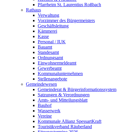
Pfarrheim St. Laurentius Roßbach
Rathaus
Verwaltung
Vorzimmer des Bürgermeisters
Geschäftsleitung
Kämmerei
Kasse
Personal / IUK
Bauamt
Standesamt
Ordnungsamt
Einwohnermeldeamt
Gewerbeamt
Kommunalunternehmen
Stellenangebote
Gemeindewesen
Gemeinderat & Bürgerinformationssystem
Satzungen & Verordnungen
Amts- und Mitteilungsblatt
Bauhof
Wasserwerk
Vereine
Kommunale Allianz SpessartKraft
Touristikverband Räuberland
Sitzungstermine 2026