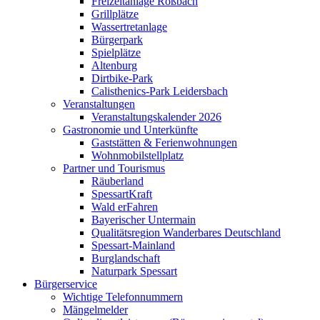
Freizeitanlage Roßbach
Grillplätze
Wassertretanlage
Bürgerpark
Spielplätze
Altenburg
Dirtbike-Park
Calisthenics-Park Leidersbach
Veranstaltungen
Veranstaltungskalender 2026
Gastronomie und Unterkünfte
Gaststätten & Ferienwohnungen
Wohnmobilstellplatz
Partner und Tourismus
Räuberland
SpessartKraft
Wald erFahren
Bayerischer Untermain
Qualitätsregion Wanderbares Deutschland
Spessart-Mainland
Burglandschaft
Naturpark Spessart
Bürgerservice
Wichtige Telefonnummern
Mängelmelder