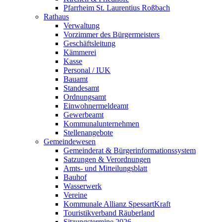
Pfarrheim St. Laurentius Roßbach
Rathaus
Verwaltung
Vorzimmer des Bürgermeisters
Geschäftsleitung
Kämmerei
Kasse
Personal / IUK
Bauamt
Standesamt
Ordnungsamt
Einwohnermeldeamt
Gewerbeamt
Kommunalunternehmen
Stellenangebote
Gemeindewesen
Gemeinderat & Bürgerinformationssystem
Satzungen & Verordnungen
Amts- und Mitteilungsblatt
Bauhof
Wasserwerk
Vereine
Kommunale Allianz SpessartKraft
Touristikverband Räuberland
Sitzungstermine 2026