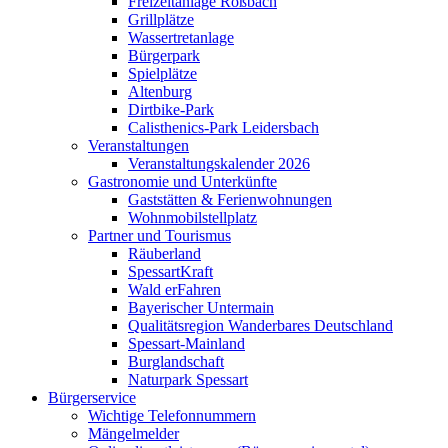
Freizeitanlage Roßbach
Grillplätze
Wassertretanlage
Bürgerpark
Spielplätze
Altenburg
Dirtbike-Park
Calisthenics-Park Leidersbach
Veranstaltungen
Veranstaltungskalender 2026
Gastronomie und Unterkünfte
Gaststätten & Ferienwohnungen
Wohnmobilstellplatz
Partner und Tourismus
Räuberland
SpessartKraft
Wald erFahren
Bayerischer Untermain
Qualitätsregion Wanderbares Deutschland
Spessart-Mainland
Burglandschaft
Naturpark Spessart
Bürgerservice
Wichtige Telefonnummern
Mängelmelder