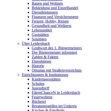
Bauen und Wohnen
Bekleidung und Einzelhandel
Dienstleistungen
Finanzen und Versicherungen
Freizeit, Hobby, Reisen
Gesundheit und Wellness
Lebensmittel
Gaststätten
Sonstiges
Über Leidersbach
Grußwort des 1. Bürgermeisters
Der Bürgermeister informiert
Zahlen & Fakten
Ehrenbürger
Historie
Ortsplan mit Straßenverzeichnis
Einrichtungen & Institutionen
Kindertagesstätten
Schulen
Jugendtreff
ElternChanceN in Leidersbach
Feuerwehren
Bücherei
Beratungsstellen im Umkreis
Kirchen & Friedhöfe