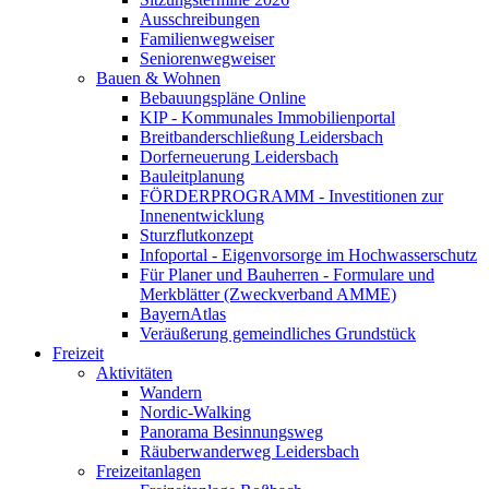
Ausschreibungen
Familienwegweiser
Seniorenwegweiser
Bauen & Wohnen
Bebauungspläne Online
KIP - Kommunales Immobilienportal
Breitbanderschließung Leidersbach
Dorferneuerung Leidersbach
Bauleitplanung
FÖRDERPROGRAMM - Investitionen zur
Innenentwicklung
Sturzflutkonzept
Infoportal - Eigenvorsorge im Hochwasserschutz
Für Planer und Bauherren - Formulare und
Merkblätter (Zweckverband AMME)
BayernAtlas
Veräußerung gemeindliches Grundstück
Freizeit
Aktivitäten
Wandern
Nordic-Walking
Panorama Besinnungsweg
Räuberwanderweg Leidersbach
Freizeitanlagen