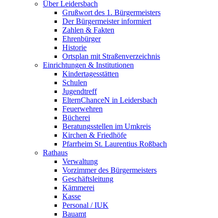
Über Leidersbach
Grußwort des 1. Bürgermeisters
Der Bürgermeister informiert
Zahlen & Fakten
Ehrenbürger
Historie
Ortsplan mit Straßenverzeichnis
Einrichtungen & Institutionen
Kindertagesstätten
Schulen
Jugendtreff
ElternChanceN in Leidersbach
Feuerwehren
Bücherei
Beratungsstellen im Umkreis
Kirchen & Friedhöfe
Pfarrheim St. Laurentius Roßbach
Rathaus
Verwaltung
Vorzimmer des Bürgermeisters
Geschäftsleitung
Kämmerei
Kasse
Personal / IUK
Bauamt