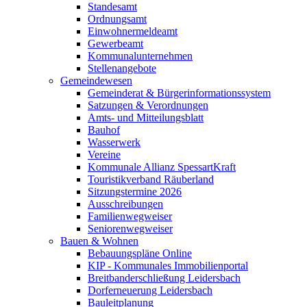
Standesamt
Ordnungsamt
Einwohnermeldeamt
Gewerbeamt
Kommunalunternehmen
Stellenangebote
Gemeindewesen
Gemeinderat & Bürgerinformationssystem
Satzungen & Verordnungen
Amts- und Mitteilungsblatt
Bauhof
Wasserwerk
Vereine
Kommunale Allianz SpessartKraft
Touristikverband Räuberland
Sitzungstermine 2026
Ausschreibungen
Familienwegweiser
Seniorenwegweiser
Bauen & Wohnen
Bebauungspläne Online
KIP - Kommunales Immobilienportal
Breitbanderschließung Leidersbach
Dorferneuerung Leidersbach
Bauleitplanung