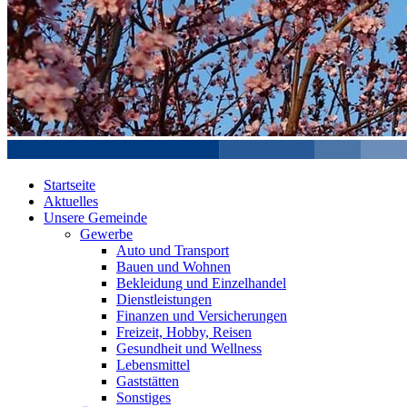
Startseite
Aktuelles
Unsere Gemeinde
Gewerbe
Auto und Transport
Bauen und Wohnen
Bekleidung und Einzelhandel
Dienstleistungen
Finanzen und Versicherungen
Freizeit, Hobby, Reisen
Gesundheit und Wellness
Lebensmittel
Gaststätten
Sonstiges