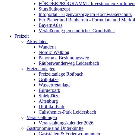
FÖRDERPROGRAMM - Investitionen zur Innene
Sturzflutkonzept
Infoportal - Eigenvorsorge im Hochwasserschutz
Für Planer und Bauherren - Formulare und Merk
BayernAtlas
Veräußerung gemeindliches Grundstück
Freizeit
Aktivitäten
Wandern
Nordic-Walking
Panorama Besinnungsweg
Räuberwanderweg Leidersbach
Freizeitanlagen
Freizeitanlage Roßbach
Grillplätze
Wassertretanlage
Bürgerpark
Spielplätze
Altenburg
Dirtbike-Park
Calisthenics-Park Leidersbach
Veranstaltungen
Veranstaltungskalender 2026
Gastronomie und Unterkünfte
Gaststätten & Ferienwohnungen