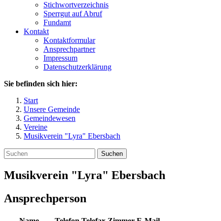
Stichwortverzeichnis
Sperrgut auf Abruf
Fundamt
Kontakt
Kontaktformular
Ansprechpartner
Impressum
Datenschutzerklärung
Sie befinden sich hier:
Start
Unsere Gemeinde
Gemeindewesen
Vereine
Musikverein "Lyra" Ebersbach
Suchen
Musikverein "Lyra" Ebersbach
Ansprechperson
Name
Telefon
Telefax
Zimmer
E-Mail