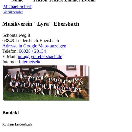
Michael
Scherf
Vorsitzender
Musikverein "Lyra" Ebersbach
Schöntalweg 8
63849
Leidersbach-Ebersbach
Adresse in Google Maps anzeigen
Telefon:
06028 / 20134
E-Mail:
info@lyra-ebersbach.de
Internet:
Internetseite
Kontakt
Rathaus Leidersbach