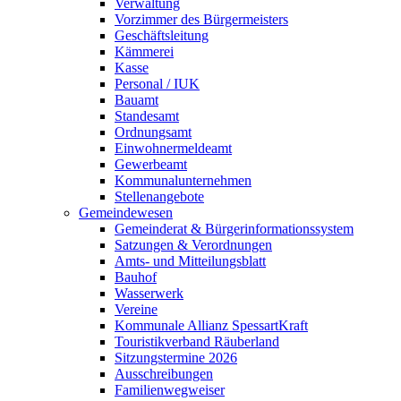
Verwaltung
Vorzimmer des Bürgermeisters
Geschäftsleitung
Kämmerei
Kasse
Personal / IUK
Bauamt
Standesamt
Ordnungsamt
Einwohnermeldeamt
Gewerbeamt
Kommunalunternehmen
Stellenangebote
Gemeindewesen
Gemeinderat & Bürgerinformationssystem
Satzungen & Verordnungen
Amts- und Mitteilungsblatt
Bauhof
Wasserwerk
Vereine
Kommunale Allianz SpessartKraft
Touristikverband Räuberland
Sitzungstermine 2026
Ausschreibungen
Familienwegweiser