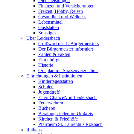
Dienstleistungen
Finanzen und Versicherungen
Freizeit, Hobby, Reisen
Gesundheit und Wellness
Lebensmittel
Gaststätten
Sonstiges
Über Leidersbach
Grußwort des 1. Bürgermeisters
Der Bürgermeister informiert
Zahlen & Fakten
Ehrenbürger
Historie
Ortsplan mit Straßenverzeichnis
Einrichtungen & Institutionen
Kindertagesstätten
Schulen
Jugendtreff
ElternChanceN in Leidersbach
Feuerwehren
Bücherei
Beratungsstellen im Umkreis
Kirchen & Friedhöfe
Pfarrheim St. Laurentius Roßbach
Rathaus