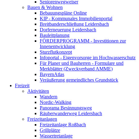
Seniorenwegweiser
Bauen & Wohnen
Bebauungspläne Online
KIP - Kommunales Immobilienportal
Breitbanderschließung Leidersbach
Dorferneuerung Leidersbach
Bauleitplanung
FÖRDERPROGRAMM - Investitionen zur
Innenentwicklung
Sturzflutkonzept
Infoportal - Eigenvorsorge im Hochwasserschutz
Für Planer und Bauherren - Formulare und
Merkblätter (Zweckverband AMME)
BayernAtlas
Veräußerung gemeindliches Grundstück
Freizeit
Aktivitäten
Wandern
Nordic-Walking
Panorama Besinnungsweg
Räuberwanderweg Leidersbach
Freizeitanlagen
Freizeitanlage Roßbach
Grillplätze
Wassertretanlage