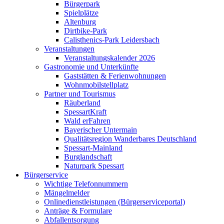
Bürgerpark
Spielplätze
Altenburg
Dirtbike-Park
Calisthenics-Park Leidersbach
Veranstaltungen
Veranstaltungskalender 2026
Gastronomie und Unterkünfte
Gaststätten & Ferienwohnungen
Wohnmobilstellplatz
Partner und Tourismus
Räuberland
SpessartKraft
Wald erFahren
Bayerischer Untermain
Qualitätsregion Wanderbares Deutschland
Spessart-Mainland
Burglandschaft
Naturpark Spessart
Bürgerservice
Wichtige Telefonnummern
Mängelmelder
Onlinedienstleistungen (Bürgerserviceportal)
Anträge & Formulare
Abfallentsorgung