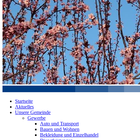
Startseite
Aktuelles
Unsere Gemeinde
Gewerbe
Auto und Transport
Bauen und Wohnen
Bekleidung und Einzelhandel