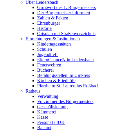
Über Leidersbach
Grußwort des 1. Bürgermeisters
Der Bürgermeister informiert
Zahlen & Fakten
Ehrenbürger
Historie
Ortsplan mit Straßenverzeichnis
Einrichtungen & Institutionen
Kindertagesstätten
Schulen
Jugendtreff
ElternChanceN in Leidersbach
Feuerwehren
Bücherei
Beratungsstellen im Umkreis
Kirchen & Friedhöfe
Pfarrheim St. Laurentius Roßbach
Rathaus
Verwaltung
Vorzimmer des Bürgermeisters
Geschäftsleitung
Kämmerei
Kasse
Personal / IUK
Bauamt