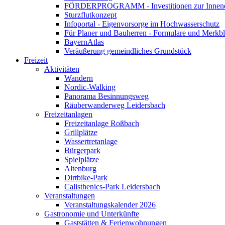
FÖRDERPROGRAMM - Investitionen zur Innene
Sturzflutkonzept
Infoportal - Eigenvorsorge im Hochwasserschutz
Für Planer und Bauherren - Formulare und Merk
BayernAtlas
Veräußerung gemeindliches Grundstück
Freizeit
Aktivitäten
Wandern
Nordic-Walking
Panorama Besinnungsweg
Räuberwanderweg Leidersbach
Freizeitanlagen
Freizeitanlage Roßbach
Grillplätze
Wassertretanlage
Bürgerpark
Spielplätze
Altenburg
Dirtbike-Park
Calisthenics-Park Leidersbach
Veranstaltungen
Veranstaltungskalender 2026
Gastronomie und Unterkünfte
Gaststätten & Ferienwohnungen