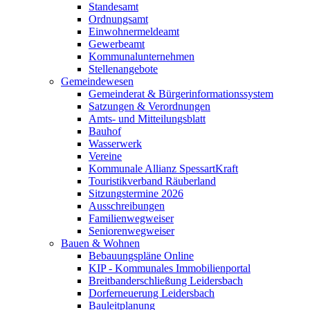
Standesamt
Ordnungsamt
Einwohnermeldeamt
Gewerbeamt
Kommunalunternehmen
Stellenangebote
Gemeindewesen
Gemeinderat & Bürgerinformationssystem
Satzungen & Verordnungen
Amts- und Mitteilungsblatt
Bauhof
Wasserwerk
Vereine
Kommunale Allianz SpessartKraft
Touristikverband Räuberland
Sitzungstermine 2026
Ausschreibungen
Familienwegweiser
Seniorenwegweiser
Bauen & Wohnen
Bebauungspläne Online
KIP - Kommunales Immobilienportal
Breitbanderschließung Leidersbach
Dorferneuerung Leidersbach
Bauleitplanung