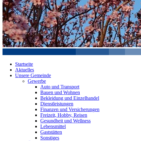
Startseite
Aktuelles
Unsere Gemeinde
Gewerbe
Auto und Transport
Bauen und Wohnen
Bekleidung und Einzelhandel
Dienstleistungen
Finanzen und Versicherungen
Freizeit, Hobby, Reisen
Gesundheit und Wellness
Lebensmittel
Gaststätten
Sonstiges