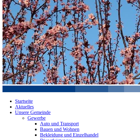
Startseite
Aktuelles
Unsere Gemeinde
Gewerbe
Auto und Transport
Bauen und Wohnen
Bekleidung und Einzelhandel