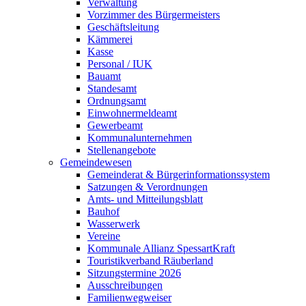
Verwaltung
Vorzimmer des Bürgermeisters
Geschäftsleitung
Kämmerei
Kasse
Personal / IUK
Bauamt
Standesamt
Ordnungsamt
Einwohnermeldeamt
Gewerbeamt
Kommunalunternehmen
Stellenangebote
Gemeindewesen
Gemeinderat & Bürgerinformationssystem
Satzungen & Verordnungen
Amts- und Mitteilungsblatt
Bauhof
Wasserwerk
Vereine
Kommunale Allianz SpessartKraft
Touristikverband Räuberland
Sitzungstermine 2026
Ausschreibungen
Familienwegweiser