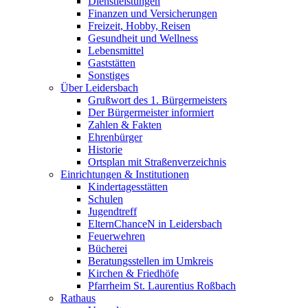
Dienstleistungen
Finanzen und Versicherungen
Freizeit, Hobby, Reisen
Gesundheit und Wellness
Lebensmittel
Gaststätten
Sonstiges
Über Leidersbach
Grußwort des 1. Bürgermeisters
Der Bürgermeister informiert
Zahlen & Fakten
Ehrenbürger
Historie
Ortsplan mit Straßenverzeichnis
Einrichtungen & Institutionen
Kindertagesstätten
Schulen
Jugendtreff
ElternChanceN in Leidersbach
Feuerwehren
Bücherei
Beratungsstellen im Umkreis
Kirchen & Friedhöfe
Pfarrheim St. Laurentius Roßbach
Rathaus