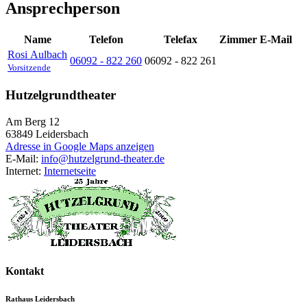
Ansprechperson
Name
Telefon
Telefax
Zimmer
E-Mail
Rosi
Aulbach
06092 - 822 260
06092 - 822 261
Vorsitzende
Hutzelgrundtheater
Am Berg 12
63849
Leidersbach
Adresse in Google Maps anzeigen
E-Mail:
info@hutzelgrund-theater.de
Internet:
Internetseite
Kontakt
Rathaus Leidersbach