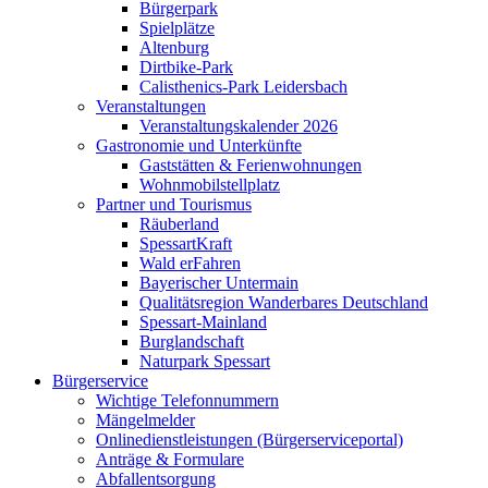
Bürgerpark
Spielplätze
Altenburg
Dirtbike-Park
Calisthenics-Park Leidersbach
Veranstaltungen
Veranstaltungskalender 2026
Gastronomie und Unterkünfte
Gaststätten & Ferienwohnungen
Wohnmobilstellplatz
Partner und Tourismus
Räuberland
SpessartKraft
Wald erFahren
Bayerischer Untermain
Qualitätsregion Wanderbares Deutschland
Spessart-Mainland
Burglandschaft
Naturpark Spessart
Bürgerservice
Wichtige Telefonnummern
Mängelmelder
Onlinedienstleistungen (Bürgerserviceportal)
Anträge & Formulare
Abfallentsorgung