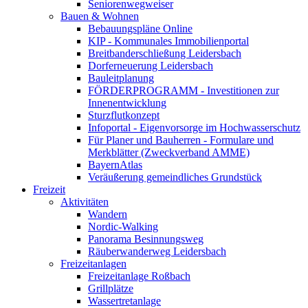
Seniorenwegweiser
Bauen & Wohnen
Bebauungspläne Online
KIP - Kommunales Immobilienportal
Breitbanderschließung Leidersbach
Dorferneuerung Leidersbach
Bauleitplanung
FÖRDERPROGRAMM - Investitionen zur
Innenentwicklung
Sturzflutkonzept
Infoportal - Eigenvorsorge im Hochwasserschutz
Für Planer und Bauherren - Formulare und
Merkblätter (Zweckverband AMME)
BayernAtlas
Veräußerung gemeindliches Grundstück
Freizeit
Aktivitäten
Wandern
Nordic-Walking
Panorama Besinnungsweg
Räuberwanderweg Leidersbach
Freizeitanlagen
Freizeitanlage Roßbach
Grillplätze
Wassertretanlage