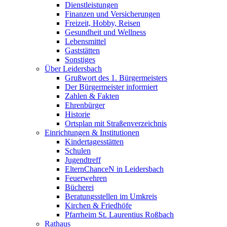
Dienstleistungen
Finanzen und Versicherungen
Freizeit, Hobby, Reisen
Gesundheit und Wellness
Lebensmittel
Gaststätten
Sonstiges
Über Leidersbach
Grußwort des 1. Bürgermeisters
Der Bürgermeister informiert
Zahlen & Fakten
Ehrenbürger
Historie
Ortsplan mit Straßenverzeichnis
Einrichtungen & Institutionen
Kindertagesstätten
Schulen
Jugendtreff
ElternChanceN in Leidersbach
Feuerwehren
Bücherei
Beratungsstellen im Umkreis
Kirchen & Friedhöfe
Pfarrheim St. Laurentius Roßbach
Rathaus