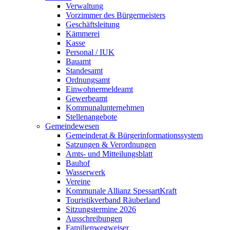
Verwaltung
Vorzimmer des Bürgermeisters
Geschäftsleitung
Kämmerei
Kasse
Personal / IUK
Bauamt
Standesamt
Ordnungsamt
Einwohnermeldeamt
Gewerbeamt
Kommunalunternehmen
Stellenangebote
Gemeindewesen
Gemeinderat & Bürgerinformationssystem
Satzungen & Verordnungen
Amts- und Mitteilungsblatt
Bauhof
Wasserwerk
Vereine
Kommunale Allianz SpessartKraft
Touristikverband Räuberland
Sitzungstermine 2026
Ausschreibungen
Familienwegweiser