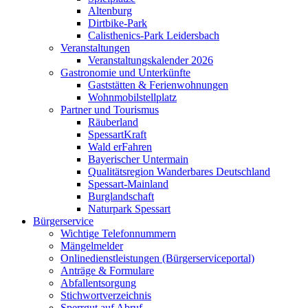
Altenburg
Dirtbike-Park
Calisthenics-Park Leidersbach
Veranstaltungen
Veranstaltungskalender 2026
Gastronomie und Unterkünfte
Gaststätten & Ferienwohnungen
Wohnmobilstellplatz
Partner und Tourismus
Räuberland
SpessartKraft
Wald erFahren
Bayerischer Untermain
Qualitätsregion Wanderbares Deutschland
Spessart-Mainland
Burglandschaft
Naturpark Spessart
Bürgerservice
Wichtige Telefonnummern
Mängelmelder
Onlinedienstleistungen (Bürgerserviceportal)
Anträge & Formulare
Abfallentsorgung
Stichwortverzeichnis
Sperrgut auf Abruf