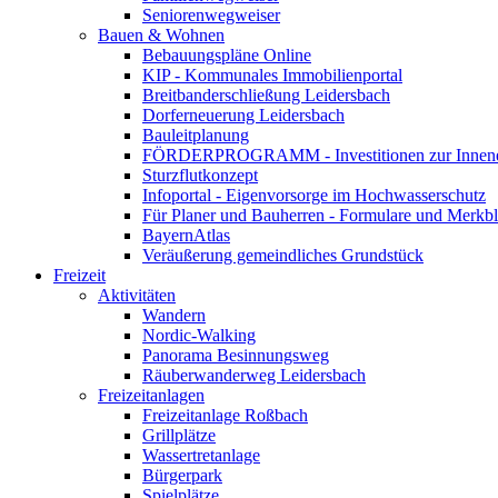
Seniorenwegweiser
Bauen & Wohnen
Bebauungspläne Online
KIP - Kommunales Immobilienportal
Breitbanderschließung Leidersbach
Dorferneuerung Leidersbach
Bauleitplanung
FÖRDERPROGRAMM - Investitionen zur Innene
Sturzflutkonzept
Infoportal - Eigenvorsorge im Hochwasserschutz
Für Planer und Bauherren - Formulare und Merk
BayernAtlas
Veräußerung gemeindliches Grundstück
Freizeit
Aktivitäten
Wandern
Nordic-Walking
Panorama Besinnungsweg
Räuberwanderweg Leidersbach
Freizeitanlagen
Freizeitanlage Roßbach
Grillplätze
Wassertretanlage
Bürgerpark
Spielplätze