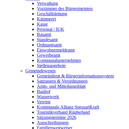
Verwaltung
Vorzimmer des Bürgermeisters
Geschäftsleitung
Kämmerei
Kasse
Personal / IUK
Bauamt
Standesamt
Ordnungsamt
Einwohnermeldeamt
Gewerbeamt
Kommunalunternehmen
Stellenangebote
Gemeindewesen
Gemeinderat & Bürgerinformationssystem
Satzungen & Verordnungen
Amts- und Mitteilungsblatt
Bauhof
Wasserwerk
Vereine
Kommunale Allianz SpessartKraft
Touristikverband Räuberland
Sitzungstermine 2026
Ausschreibungen
Familienwegweiser