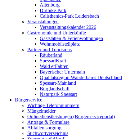
Altenburg
Dirtbike-Park
Calisthenics-Park Leidersbach
Veranstaltungen
Veranstaltungskalender 2026
Gastronomie und Unterkünfte
Gaststätten & Ferienwohnungen
Wohnmobilstellplatz
Partner und Tourismus
Räuberland
SpessartKraft
Wald erFahren
Bayerischer Untermain
Qualitätsregion Wanderbares Deutschland
Spessart-Mainland
Burglandschaft
Naturpark Spessart
Bürgerservice
Wichtige Telefonnummern
Mängelmelder
Onlinedienstleistungen (Bürgerserviceportal)
Anträge & Formulare
Abfallentsorgung
Stichwortverzeichnis
Sperrgut auf Abruf