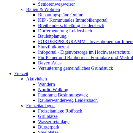
Seniorenwegweiser
Bauen & Wohnen
Bebauungspläne Online
KIP - Kommunales Immobilienportal
Breitbanderschließung Leidersbach
Dorferneuerung Leidersbach
Bauleitplanung
FÖRDERPROGRAMM - Investitionen zur Innene
Sturzflutkonzept
Infoportal - Eigenvorsorge im Hochwasserschutz
Für Planer und Bauherren - Formulare und Merk
BayernAtlas
Veräußerung gemeindliches Grundstück
Freizeit
Aktivitäten
Wandern
Nordic-Walking
Panorama Besinnungsweg
Räuberwanderweg Leidersbach
Freizeitanlagen
Freizeitanlage Roßbach
Grillplätze
Wassertretanlage
Bürgerpark
Spielplätze