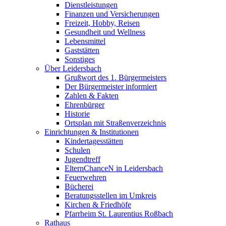
Dienstleistungen
Finanzen und Versicherungen
Freizeit, Hobby, Reisen
Gesundheit und Wellness
Lebensmittel
Gaststätten
Sonstiges
Über Leidersbach
Grußwort des 1. Bürgermeisters
Der Bürgermeister informiert
Zahlen & Fakten
Ehrenbürger
Historie
Ortsplan mit Straßenverzeichnis
Einrichtungen & Institutionen
Kindertagesstätten
Schulen
Jugendtreff
ElternChanceN in Leidersbach
Feuerwehren
Bücherei
Beratungsstellen im Umkreis
Kirchen & Friedhöfe
Pfarrheim St. Laurentius Roßbach
Rathaus