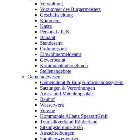
Verwaltung
Vorzimmer des Bürgermeisters
Geschäftsleitung
Kämmerei
Kasse
Personal / IUK
Bauamt
Standesamt
Ordnungsamt
Einwohnermeldeamt
Gewerbeamt
Kommunalunternehmen
Stellenangebote
Gemeindewesen
Gemeinderat & Bürgerinformationssystem
Satzungen & Verordnungen
Amts- und Mitteilungsblatt
Bauhof
Wasserwerk
Vereine
Kommunale Allianz SpessartKraft
Touristikverband Räuberland
Sitzungstermine 2026
Ausschreibungen
Familienwegweiser