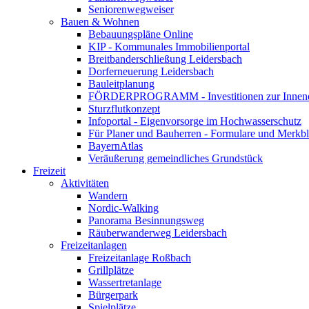
Seniorenwegweiser
Bauen & Wohnen
Bebauungspläne Online
KIP - Kommunales Immobilienportal
Breitbanderschließung Leidersbach
Dorferneuerung Leidersbach
Bauleitplanung
FÖRDERPROGRAMM - Investitionen zur Innene
Sturzflutkonzept
Infoportal - Eigenvorsorge im Hochwasserschutz
Für Planer und Bauherren - Formulare und Merk
BayernAtlas
Veräußerung gemeindliches Grundstück
Freizeit
Aktivitäten
Wandern
Nordic-Walking
Panorama Besinnungsweg
Räuberwanderweg Leidersbach
Freizeitanlagen
Freizeitanlage Roßbach
Grillplätze
Wassertretanlage
Bürgerpark
Spielplätze