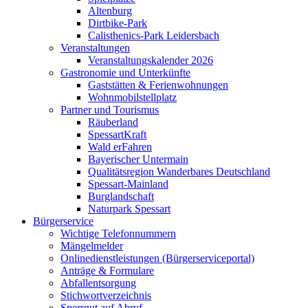
Altenburg
Dirtbike-Park
Calisthenics-Park Leidersbach
Veranstaltungen
Veranstaltungskalender 2026
Gastronomie und Unterkünfte
Gaststätten & Ferienwohnungen
Wohnmobilstellplatz
Partner und Tourismus
Räuberland
SpessartKraft
Wald erFahren
Bayerischer Untermain
Qualitätsregion Wanderbares Deutschland
Spessart-Mainland
Burglandschaft
Naturpark Spessart
Bürgerservice
Wichtige Telefonnummern
Mängelmelder
Onlinedienstleistungen (Bürgerserviceportal)
Anträge & Formulare
Abfallentsorgung
Stichwortverzeichnis
Sperrgut auf Abruf