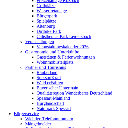
Freizeitanlage Roßbach
Grillplätze
Wassertretanlage
Bürgerpark
Spielplätze
Altenburg
Dirtbike-Park
Calisthenics-Park Leidersbach
Veranstaltungen
Veranstaltungskalender 2026
Gastronomie und Unterkünfte
Gaststätten & Ferienwohnungen
Wohnmobilstellplatz
Partner und Tourismus
Räuberland
SpessartKraft
Wald erFahren
Bayerischer Untermain
Qualitätsregion Wanderbares Deutschland
Spessart-Mainland
Burglandschaft
Naturpark Spessart
Bürgerservice
Wichtige Telefonnummern
Mängelmelder