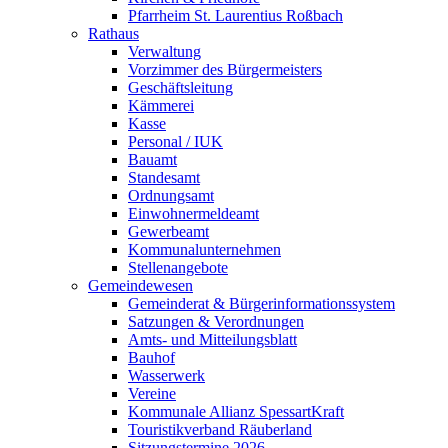
Pfarrheim St. Laurentius Roßbach
Rathaus
Verwaltung
Vorzimmer des Bürgermeisters
Geschäftsleitung
Kämmerei
Kasse
Personal / IUK
Bauamt
Standesamt
Ordnungsamt
Einwohnermeldeamt
Gewerbeamt
Kommunalunternehmen
Stellenangebote
Gemeindewesen
Gemeinderat & Bürgerinformationssystem
Satzungen & Verordnungen
Amts- und Mitteilungsblatt
Bauhof
Wasserwerk
Vereine
Kommunale Allianz SpessartKraft
Touristikverband Räuberland
Sitzungstermine 2026