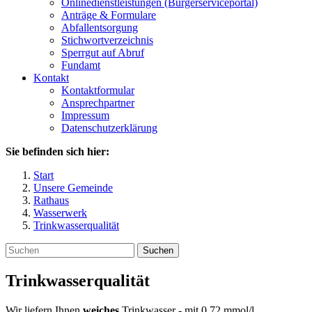
Onlinedienstleistungen (Bürgerserviceportal)
Anträge & Formulare
Abfallentsorgung
Stichwortverzeichnis
Sperrgut auf Abruf
Fundamt
Kontakt
Kontaktformular
Ansprechpartner
Impressum
Datenschutzerklärung
Sie befinden sich hier:
Start
Unsere Gemeinde
Rathaus
Wasserwerk
Trinkwasserqualität
Suchen
Trinkwasserqualität
Wir liefern Ihnen
weiches
Trinkwasser - mit 0,72 mmol/l