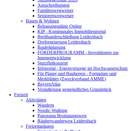
Ausschreibungen
Familienwegweiser
Seniorenwegweiser
Bauen & Wohnen
Bebauungspläne Online
KIP - Kommunales Immobilienportal
Breitbanderschließung Leidersbach
Dorferneuerung Leidersbach
Bauleitplanung
FÖRDERPROGRAMM - Investitionen zur
Innenentwicklung
Sturzflutkonzept
Infoportal - Eigenvorsorge im Hochwasserschutz
Für Planer und Bauherren - Formulare und
Merkblätter (Zweckverband AMME)
BayernAtlas
Veräußerung gemeindliches Grundstück
Freizeit
Aktivitäten
Wandern
Nordic-Walking
Panorama Besinnungsweg
Räuberwanderweg Leidersbach
Freizeitanlagen