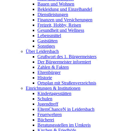
Bauen und Wohnen
Bekleidung und Einzelhandel
Dienstleistungen
Finanzen und Versicherungen
Freizeit, Hobby, Reisen
Gesundheit und Wellness
Lebensmittel
Gaststätten
Sonstiges
Über Leidersbach
Grußwort des 1. Bürgermeisters
Der Bürgermeister informiert
Zahlen & Fakten
Ehrenbürger
Historie
Ortsplan mit Straßenverzeichnis
Einrichtungen & Institutionen
Kindertagesstätten
Schulen
Jugendtreff
ElternChanceN in Leidersbach
Feuerwehren
Bücherei
Beratungsstellen im Umkreis
Kirchen & Friedhöfe