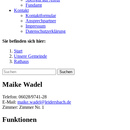
Fundamt
Kontakt
Kontaktformular
Ansprechpartner
Impressum
Datenschutzerklärung
Sie befinden sich hier:
Start
Unsere Gemeinde
Rathaus
Suchen
Maike
Wadel
Telefon:
06028/9741-28
E-Mail:
maike.wadel@leidersbach.de
Zimmer:
Zimmer Nr. 1
Funktionen