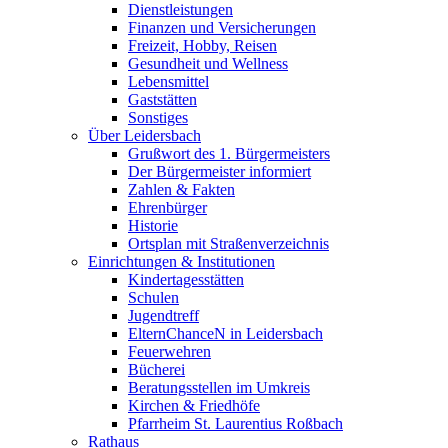
Dienstleistungen
Finanzen und Versicherungen
Freizeit, Hobby, Reisen
Gesundheit und Wellness
Lebensmittel
Gaststätten
Sonstiges
Über Leidersbach
Grußwort des 1. Bürgermeisters
Der Bürgermeister informiert
Zahlen & Fakten
Ehrenbürger
Historie
Ortsplan mit Straßenverzeichnis
Einrichtungen & Institutionen
Kindertagesstätten
Schulen
Jugendtreff
ElternChanceN in Leidersbach
Feuerwehren
Bücherei
Beratungsstellen im Umkreis
Kirchen & Friedhöfe
Pfarrheim St. Laurentius Roßbach
Rathaus