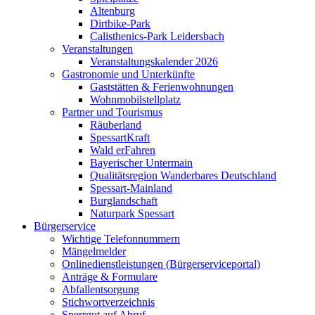
Altenburg
Dirtbike-Park
Calisthenics-Park Leidersbach
Veranstaltungen
Veranstaltungskalender 2026
Gastronomie und Unterkünfte
Gaststätten & Ferienwohnungen
Wohnmobilstellplatz
Partner und Tourismus
Räuberland
SpessartKraft
Wald erFahren
Bayerischer Untermain
Qualitätsregion Wanderbares Deutschland
Spessart-Mainland
Burglandschaft
Naturpark Spessart
Bürgerservice
Wichtige Telefonnummern
Mängelmelder
Onlinedienstleistungen (Bürgerserviceportal)
Anträge & Formulare
Abfallentsorgung
Stichwortverzeichnis
Sperrgut auf Abruf