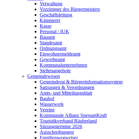
Verwaltung
Vorzimmer des Bürgermeisters
Geschäftsleitung
Kämmerei
Kasse
Personal / IUK
Bauamt
Standesamt
Ordnungsamt
Einwohnermeldeamt
Gewerbeamt
Kommunalunternehmen
Stellenangebote
Gemeindewesen
Gemeinderat & Bürgerinformationssystem
Satzungen & Verordnungen
Amts- und Mitteilungsblatt
Bauhof
Wasserwerk
Vereine
Kommunale Allianz SpessartKraft
Touristikverband Räuberland
Sitzungstermine 2026
Ausschreibungen
Familienwegweiser