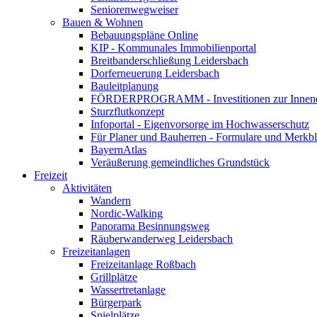
Seniorenwegweiser
Bauen & Wohnen
Bebauungspläne Online
KIP - Kommunales Immobilienportal
Breitbanderschließung Leidersbach
Dorferneuerung Leidersbach
Bauleitplanung
FÖRDERPROGRAMM - Investitionen zur Innene
Sturzflutkonzept
Infoportal - Eigenvorsorge im Hochwasserschutz
Für Planer und Bauherren - Formulare und Merk
BayernAtlas
Veräußerung gemeindliches Grundstück
Freizeit
Aktivitäten
Wandern
Nordic-Walking
Panorama Besinnungsweg
Räuberwanderweg Leidersbach
Freizeitanlagen
Freizeitanlage Roßbach
Grillplätze
Wassertretanlage
Bürgerpark
Spielplätze