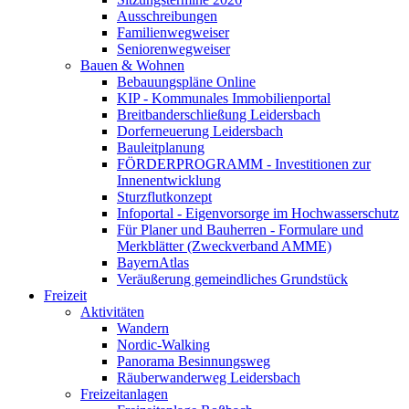
Ausschreibungen
Familienwegweiser
Seniorenwegweiser
Bauen & Wohnen
Bebauungspläne Online
KIP - Kommunales Immobilienportal
Breitbanderschließung Leidersbach
Dorferneuerung Leidersbach
Bauleitplanung
FÖRDERPROGRAMM - Investitionen zur
Innenentwicklung
Sturzflutkonzept
Infoportal - Eigenvorsorge im Hochwasserschutz
Für Planer und Bauherren - Formulare und
Merkblätter (Zweckverband AMME)
BayernAtlas
Veräußerung gemeindliches Grundstück
Freizeit
Aktivitäten
Wandern
Nordic-Walking
Panorama Besinnungsweg
Räuberwanderweg Leidersbach
Freizeitanlagen