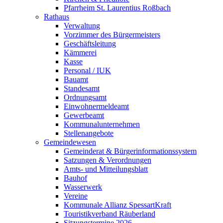
Pfarrheim St. Laurentius Roßbach
Rathaus
Verwaltung
Vorzimmer des Bürgermeisters
Geschäftsleitung
Kämmerei
Kasse
Personal / IUK
Bauamt
Standesamt
Ordnungsamt
Einwohnermeldeamt
Gewerbeamt
Kommunalunternehmen
Stellenangebote
Gemeindewesen
Gemeinderat & Bürgerinformationssystem
Satzungen & Verordnungen
Amts- und Mitteilungsblatt
Bauhof
Wasserwerk
Vereine
Kommunale Allianz SpessartKraft
Touristikverband Räuberland
Sitzungstermine 2026