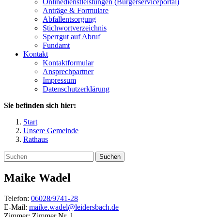
Onlinedienstleistungen (Bürgerserviceportal)
Anträge & Formulare
Abfallentsorgung
Stichwortverzeichnis
Sperrgut auf Abruf
Fundamt
Kontakt
Kontaktformular
Ansprechpartner
Impressum
Datenschutzerklärung
Sie befinden sich hier:
Start
Unsere Gemeinde
Rathaus
Suchen
Maike
Wadel
Telefon:
06028/9741-28
E-Mail:
maike.wadel@leidersbach.de
Zimmer:
Zimmer Nr. 1