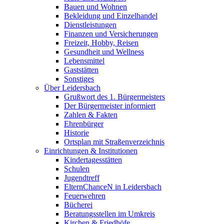
Bauen und Wohnen
Bekleidung und Einzelhandel
Dienstleistungen
Finanzen und Versicherungen
Freizeit, Hobby, Reisen
Gesundheit und Wellness
Lebensmittel
Gaststätten
Sonstiges
Über Leidersbach
Grußwort des 1. Bürgermeisters
Der Bürgermeister informiert
Zahlen & Fakten
Ehrenbürger
Historie
Ortsplan mit Straßenverzeichnis
Einrichtungen & Institutionen
Kindertagesstätten
Schulen
Jugendtreff
ElternChanceN in Leidersbach
Feuerwehren
Bücherei
Beratungsstellen im Umkreis
Kirchen & Friedhöfe