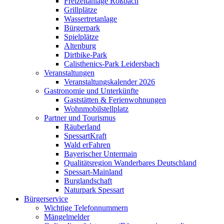
Freizeitanlage Roßbach
Grillplätze
Wassertretanlage
Bürgerpark
Spielplätze
Altenburg
Dirtbike-Park
Calisthenics-Park Leidersbach
Veranstaltungen
Veranstaltungskalender 2026
Gastronomie und Unterkünfte
Gaststätten & Ferienwohnungen
Wohnmobilstellplatz
Partner und Tourismus
Räuberland
SpessartKraft
Wald erFahren
Bayerischer Untermain
Qualitätsregion Wanderbares Deutschland
Spessart-Mainland
Burglandschaft
Naturpark Spessart
Bürgerservice
Wichtige Telefonnummern
Mängelmelder